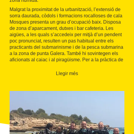
zona humida.
Malgrat la proximitat de la urbanització, l’extensió de
sorra daurada, còdols i formacions rocalloses de cala
Mosques presenta un grau d’ocupació baix. Disposa
de zona d’aparcament, dutxes i bar cafeteria. Les
aigües, a les quals s’accedeix per mitjà d’un pendent
poc pronunciat, resulten un pas habitual entre els
practicants del submarinisme i de la pesca submarina
a la zona de punta Galera. També hi sovintegen els
aficionats al caiac i al piragüisme. Per a la pràctica de
la vela i de les activitats nàutiques, el visitant també
pot accedir fàcilment al
club nàutic
de la urbanització
Llegir més
de Calafat, a només dos quilòmetres.