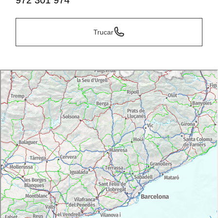
972 301 974
Trucar