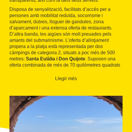
transparents, així com la dels seus serveis.
Disposa de senyalització, facilitats d’accés per a
persones amb mobilitat reduïda, socorrisme i
salvament, dutxes, lloguer de gandules, zona
d’aparcament i una extensa oferta de restaurants.
D’altra banda, les aigües són molt preuades pels
amants del submarinisme. L’oferta d’allotjament
propera a la platja està representada per dos
càmpings de categoria 2, situats a poc més de 500
metres:
Santa Eulàlia i Don Quijote
. Suposen una
oferta combinada de més de 70 quilòmetres quadrats
d’extensió que disposen de diferents serveis, zones
de cafeteria, lleure i pràctica d’esports com l’hípica.
Llegir més
D’altra banda, a menys de dos quilòmetres i ja a
l’interior del municipi, és recomanable visitar els
voltants del
castell d’Altafulla
, una construcció
fortificada del segle XVII considerada Bé d’Interès
Cultural.