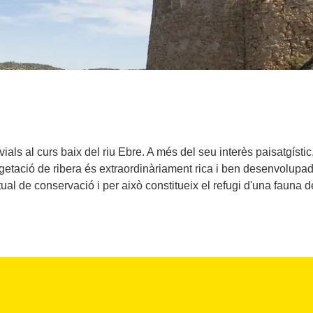
uvials al curs baix del riu Ebre. A més del seu interès paisatgíst
vegetació de ribera és extraordinàriament rica i ben desenvolupa
ual de conservació i per això constitueix el refugi d'una fauna d