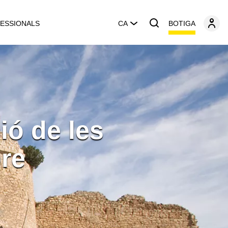
BOTIGA
ESSIONALS
CA
ió de les
bre