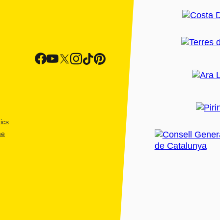
ics
me