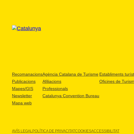
Recomanacions
Agència Catalana de Turisme
Establiments turíst
Publicacions
Afiliacions
Oficines de Turis
Mapes/GIS
Professionals
Newsletter
Catalunya Convention Bureau
Mapa web
AVÍS LEGAL
POLÍTICA DE PRIVACITAT
COOKIES
ACCESSIBILITAT