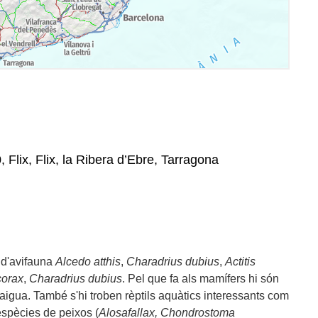
, Flix, Flix, la Ribera d’Ebre, Tarragona
 d'avifauna
Alcedo atthis
,
Charadrius dubius
,
Actitis
corax
,
Charadrius dubius
. Pel que fa als mamífers hi són
 d'aigua. També s'hi troben rèptils aquàtics interessants com
 espècies de peixos (
Alosafallax, Chondrostoma