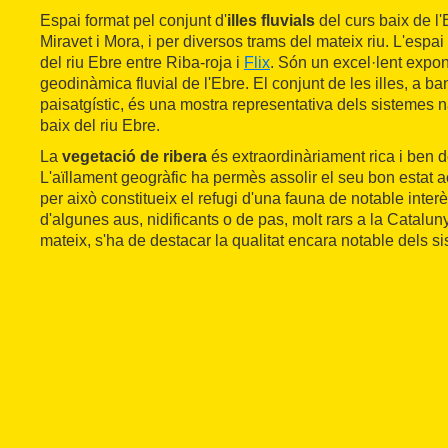
Espai format pel conjunt d'
illes fluvials
del curs baix de l'
Miravet i Mora, i per diversos trams del mateix riu. L'espai
del riu Ebre entre Riba-roja i
Flix
. Són un excel·lent expon
geodinàmica fluvial de l'Ebre. El conjunt de les illes, a b
paisatgístic, és una mostra representativa dels sistemes na
baix del riu Ebre.
La
vegetació de ribera
és extraordinàriament rica i ben
L'aïllament geogràfic ha permès assolir el seu bon estat a
per això constitueix el refugi d'una fauna de notable inte
d'algunes aus, nidificants o de pas, molt rars a la Catalun
mateix, s'ha de destacar la qualitat encara notable dels s