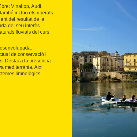
Ebre: Vinallop, Audi,
 també inclou els riberals
ent del resultat de la
anda del seu interès
turals fluvials del curs
 desenvolupada.
ctual de conservació i
rès. Destaca la presència
ya mediterrània. Així
istemes limnològics.