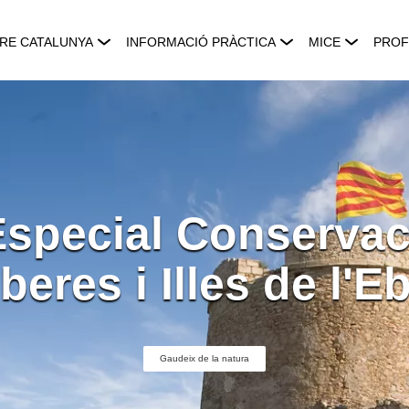
RE CATALUNYA
INFORMACIÓ PRÀCTICA
MICE
PROF
special Conservac
beres i Illes de l'E
Gaudeix de la natura