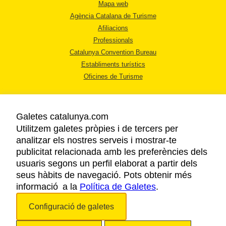
Mapa web
Agència Catalana de Turisme
Afiliacions
Professionals
Catalunya Convention Bureau
Establiments turístics
Oficines de Turisme
Galetes catalunya.com
Utilitzem galetes pròpies i de tercers per
analitzar els nostres serveis i mostrar-te
AVÍS LEGAL
publicitat relacionada amb les preferències dels
POLÍTICA DE PRIVACITAT
usuaris segons un perfil elaborat a partir dels
COOKIES
seus hàbits de navegació. Pots obtenir més
informació a la
Política de Galetes
ACCESSIBILITAT
.
Configuració de galetes
Copyright © 2026. Agència Catalana de Turisme. Tots els drets reservats.