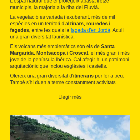
L'espai natural que el protegeix abasta tretze
municipis, la majoria a la riba del Fluvià.
La vegetació és variada i exuberant, més de mil
espècies en un territori d'
alzinars, rouredes i
fagedes
, entre les quals la
fageda d'en Jordà
. Acull
una gran diversitat faunística.
Els volcans més emblemàtics són els de
Santa
Margarida
,
Montsacopa
i
Croscat
, el més gran i més
jove de la península Ibèrica. Cal afegir-hi un patrimoni
arquitectònic que inclou esglésies i castells.
Ofereix una gran diversitat d'
itineraris
per fer a peu.
També s'hi duen a terme constantment activitats
culturals i de divulgació geològica i naturalística.
Llegir més