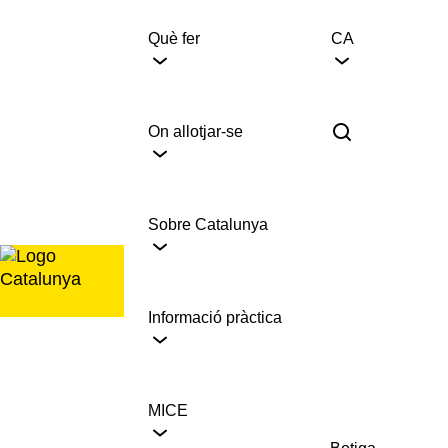
Saltar
al
Què fer
CA
contingut
On allotjar-se
Sobre Catalunya
Informació pràctica
MICE