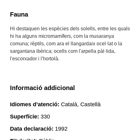
Fauna
Hi destaquen les espècies dels solells, entre les quals
hi ha alguns micromamífers, com la musaranya
comuna; rèptils, com ara el llangardaix ocel·lat o la
sargantana ibèrica; ocells com l'arpella pàl·lida,
l'escorxador i l'hortolà.
Informació addicional
Idiomes d’atenció:
Català, Castellà
Superfície:
330
Data declaració:
1992