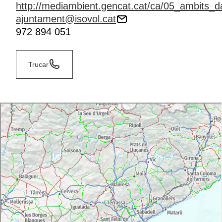
http://mediambient.gencat.cat/ca/05_ambits_da
ajuntament@isovol.cat
972 894 051
Trucar