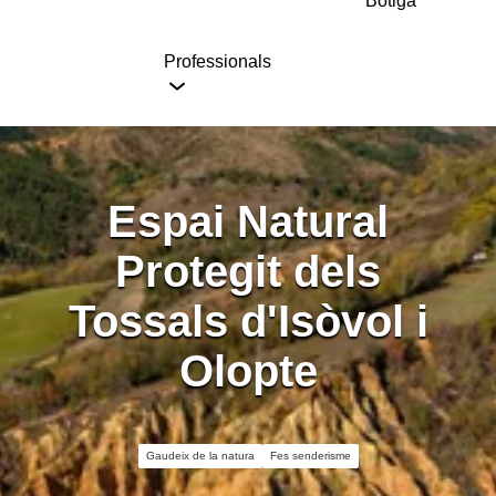
Botiga
Professionals
Espai Natural
Protegit dels
Tossals d'Isòvol i
Olopte
Gaudeix de la natura
Fes senderisme