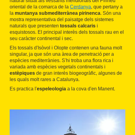
natural situat als vessants meridionals del Pirineu
oriental de la comarca de la
Cerdanya
, que pertany a
la
muntanya submediterrànea pirinenca
. Són una
mostra representativa del paisatge dels sistemes
naturals que presenten
tossals calcaris
i
esquistosos. El principal interès dels tossals rau en el
seu caràcter continental i sec.
Els tossals d'Isòvol i Olopte contenen una fauna molt
singular, ja que són una àrea de penetració per a
espècies mediterrànies. S'hi troba una flora rica i
variada amb espècies vegetals continentals i
estèpiques
de gran interès biogeogràfic, algunes de
les quals molt rares a Catalunya.
Es practica l'
espeleologia
a la cova d'en Manent.