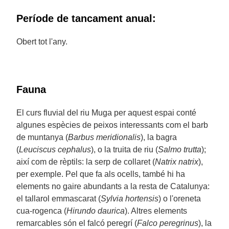
Període de tancament anual:
Obert tot l'any.
Fauna
El curs fluvial del riu Muga per aquest espai conté
algunes espècies de peixos interessants com el barb
de muntanya (
Barbus meridionalis
), la bagra
(
Leuciscus cephalus
), o la truita de riu (
Salmo trutta
);
així com de rèptils: la serp de collaret (
Natrix natrix
),
per exemple. Pel que fa als ocells, també hi ha
elements no gaire abundants a la resta de Catalunya:
el tallarol emmascarat (
Sylvia hortensis
) o l'oreneta
cua-rogenca (
Hirundo daurica
). Altres elements
remarcables són el falcó peregrí (
Falco peregrinus
), la