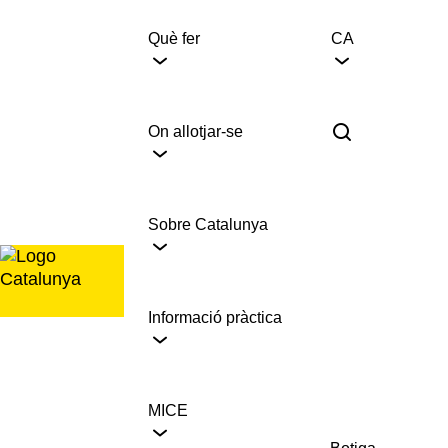
Saltar
al
Què fer
CA
contingut
On allotjar-se
Sobre Catalunya
Informació pràctica
MICE