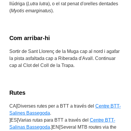
llúdriga (
Lutra lutra
), o el rat penat d'orelles dentades
(
Myotis emarginatus
).
Com arribar-hi
Sortir de Sant Llorenç de la Muga cap al nord i agafar
la pista asfaltada cap a Riberada d'Avall. Continuar
cap al Clot del Coll de la Trapa.
Rutes
CA[Diverses rutes per a BTT a través del
Centre BTT-
Salines Bassegoda
.
]ES[Varias rutas para BTT a través del
Centre BTT-
Salinas Bassegoda
.]EN[Several MTB routes via the