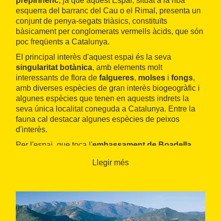
prepirinenc
, ja que aquest Espai, situat a la riba
esquerra del barranc del Cau o el Rimal, presenta un
conjunt de penya-segats triàsics, constituïts
bàsicament per conglomerats vermells àcids, que són
poc freqüents a Catalunya.
El principal interès d'aquest espai és la seva
singularitat botànica
, amb elements molt
interessants de flora de
falgueres
,
molses
i
fongs
,
amb diverses espècies de gran interès biogeogràfic i
algunes espècies que tenen en aquests indrets la
seva única localitat coneguda a Catalunya. Entre la
fauna cal destacar algunes espècies de peixos
d'interès.
Per l'espai, que toca l'
embassament de Boadella
,
transcorre el camí natural de
la Muga
i el
senderisme
Llegir més
i la
BTT
hi són habituals, com també els
esports a
motor
.