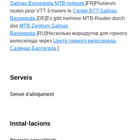
Salinas Bassegoda MTB network
.]FR[Plusieurs
routes pour VTT à travers le
Centre BTT-Salinas
Bassegoda
.]DE[Es gibt mehrere MTB-Routen durch
das
MTB-Zentrum Salinas
Bassegoda
.]RU[Несколько маршрутов для горного
велосипеда через
Центр горного велосипеда-
Салинас-Бассегода
.]
Serveis
Servei d'allotjament
Instal·lacions