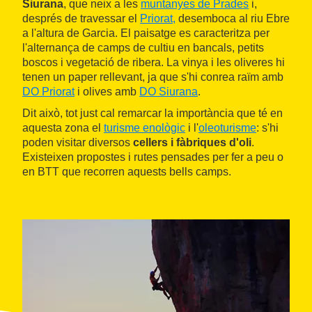
Siurana
, que neix a les
muntanyes de Prades
i,
després de travessar el
Priorat,
desemboca al riu Ebre
a l'altura de Garcia. El paisatge es caracteritza per
l'alternança de camps de cultiu en bancals, petits
boscos i vegetació de ribera. La vinya i les oliveres hi
tenen un paper rellevant, ja que s'hi conrea raïm amb
DO Priorat
i olives amb
DO Siurana
.
Dit això, tot just cal remarcar la importància que té en
aquesta zona el
turisme enològic
i l'
oleoturisme
: s'hi
poden visitar diversos
cellers i fàbriques d'oli
.
Existeixen propostes i rutes pensades per fer a peu o
en BTT que recorren aquests bells camps.