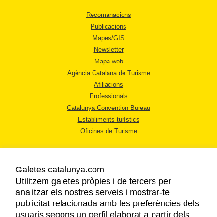
Recomanacions
Publicacions
Mapes/GIS
Newsletter
Mapa web
Agència Catalana de Turisme
Afiliacions
Professionals
Catalunya Convention Bureau
Establiments turístics
Oficines de Turisme
Galetes catalunya.com
Utilitzem galetes pròpies i de tercers per
analitzar els nostres serveis i mostrar-te
AVÍS LEGAL
publicitat relacionada amb les preferències dels
POLÍTICA DE PRIVACITAT
usuaris segons un perfil elaborat a partir dels