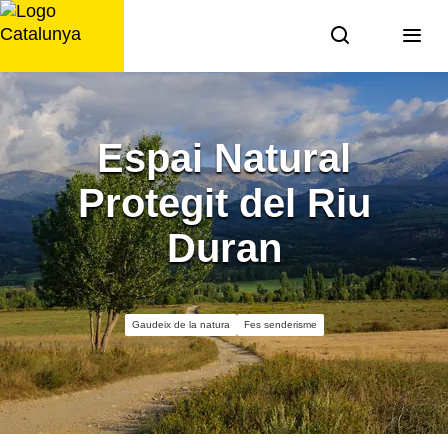
Saltar
al
contingut
Espai Natural
Protegit del Riu
Duran
Gaudeix de la natura
Fes senderisme