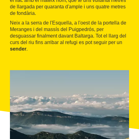
el llac amb el mateix nom, que té uns vuitanta metres
de llargada per quaranta d'ample i uns quatre metres
de fondària.
Neix a la serra de l'Esquella, a l'oest de la portella de
Meranges i del massís del Puigpedrós, per
desguassar finalment davant Baltarga. Tot el llarg del
curs del riu fins arribar al refugi es pot seguir per un
sender
.