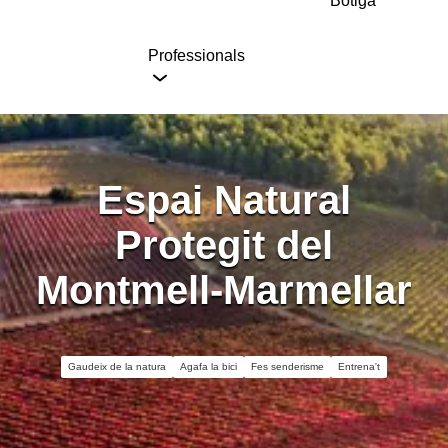
Botiga
Professionals
Espai Natural
Protegit del
Montmell-Marmellar
Gaudeix de la natura
Agafa la bici
Fes senderisme
Entrena't