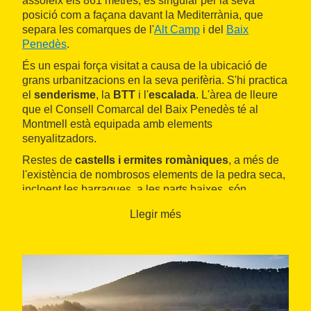
assoleix els 861 metres, és singular per la seva
posició com a façana davant la Mediterrània, que
separa les comarques de l'
Alt Camp
i del
Baix
Penedès
.
És un espai força visitat a causa de la ubicació de
grans urbanitzacions en la seva perifèria. S'hi practica
el
senderisme
, la
BTT
i l'
escalada
. L'àrea de lleure
que el Consell Comarcal del Baix Penedès té al
Montmell està equipada amb elements
senyalitzadors.
Restes de
castells i ermites romàniques
, a més de
l'existència de nombrosos elements de la pedra seca,
incloent les barraques, a les parts baixes, són
elements remarcables del patrimoni cultural.
Llegir més