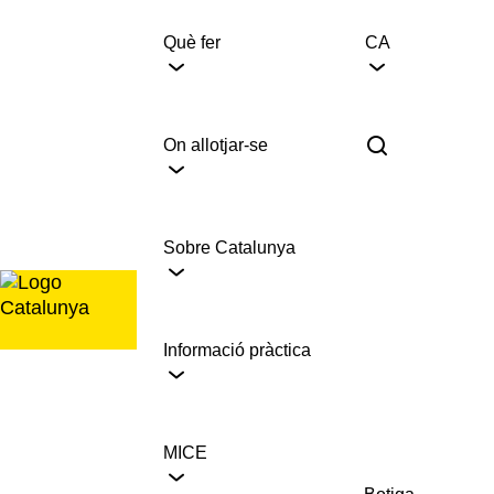
Saltar
al
Què fer
CA
contingut
On allotjar-se
Sobre Catalunya
Informació pràctica
MICE