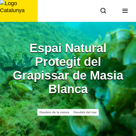
Saltar
al
contingut
Espai Natural
Protegit del
Grapissar de Masia
Blanca
Gaudeix de la natura
Gaudeix del mar