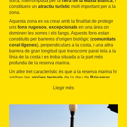
sorra, interrompuda per la
riera de la Masia Blanca
, i
constitueix un
atractiu turístic
molt important per a la
zona.
Aquesta zona es va crear amb la finalitat de protegir
uns
fons rugosos
,
excepcionals
en una àrea on
dominen les sorres i els fangs. Aquests fons estan
constituïts per barreres d'origen biològic (
comunitats
coral·lígenes
), perpendiculars a la costa, i una altra
barrera de gran longitud que transcorre paral·lela a la
línia de la costa i es troba situada a la part més
profunda de la reserva marina.
Un altre tret característic és que a la reserva marina hi
arriben les
aigües termals
de la deu de
Brisamar
que, durant tot l'any, sorgeixen a
19ºC
i enriqueixen de
Llegir més
forma natural les aigües de la reserva que, igual que
les de la Mediterrània, es caracteritzen per la pobresa
de nutrients i la transparència.