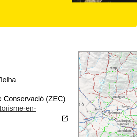
ielha
e Conservació (ZEC)
torisme-en-