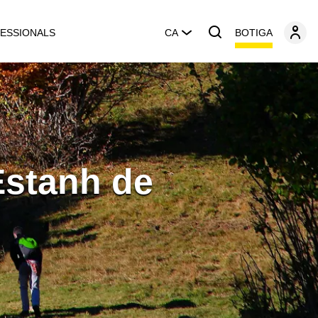
BOTIGA
ESSIONALS
CA
'Estanh de