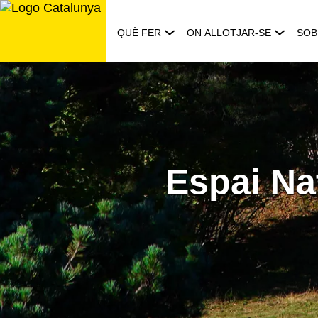
Saltar
al
QUÈ FER
ON ALLOTJAR-SE
SOB
contingut
Espai Nat