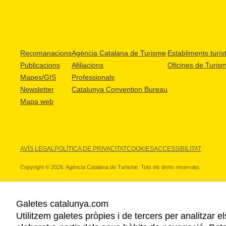
Recomanacions
Agència Catalana de Turisme
Establiments turíst
Publicacions
Afiliacions
Oficines de Turis
Mapes/GIS
Professionals
Newsletter
Catalunya Convention Bureau
Mapa web
AVÍS LEGAL
POLÍTICA DE PRIVACITAT
COOKIES
ACCESSIBILITAT
Copyright © 2026. Agència Catalana de Turisme. Tots els drets reservats.
Galetes catalunya.com
Utilitzem galetes pròpies i de tercers per analitzar e
ELS NOSTRES PARTNERS