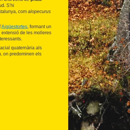
ud. S'hi
atalunya, com
alopecurus
'
Aigüestortes
, formant un
n extensió de les molleres
nteressants.
acial quaternària als
eu, on predominen els