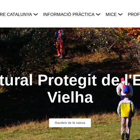
RE CATALUNYA
INFORMACIÓ PRÀCTICA
MICE
PROF
ural Protegit de l
Vielha
Gaudeix de la natura