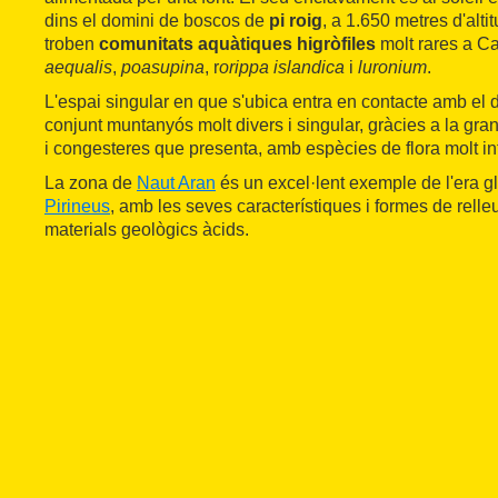
dins el domini de boscos de
pi roig
, a 1.650 metres d'altit
troben
comunitats aquàtiques higròfiles
molt rares a C
aequalis
,
poasupina
, r
orippa islandica
i
luronium
.
L'espai singular en que s'ubica entra en contacte amb el d
conjunt muntanyós molt divers i singular, gràcies a la gra
i congesteres que presenta, amb espècies de flora molt i
La zona de
Naut Aran
és un excel·lent exemple de l'era gl
Pirineus
, amb les seves característiques i formes de rell
materials geològics àcids.