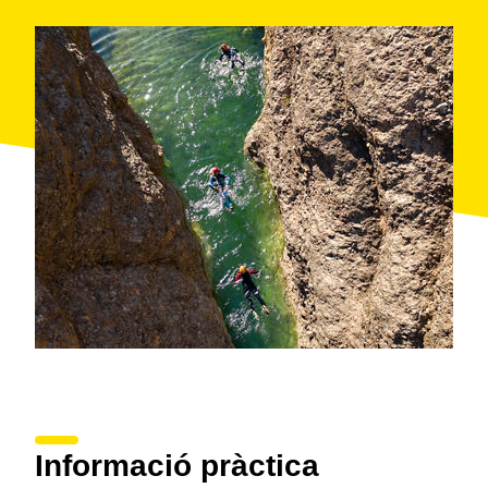
Magdalena
(
el Pinell de Brai
), amb una àrea
recreativa i una font. Una mica més amunt, a la cota
705, hi ha el
monument a la Pau
, promogut per
l'anomenada «quinta del biberó» i dedicat a tots els
que van prendre part a la batalla de l'Ebre. Però un
dels punts més turístics i interessants és, sens dubte,
el
balneari de la Fontcalda
(
Gandesa
). Es tracta d'un
balneari d'aigua medicinal a l'aire lliure, amb
equipaments per a pícnic i un restaurant. Se situa al
costat d'un santuari del segle XIV.
Informació pràctica