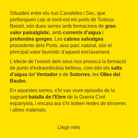
Situades entre els rius Canaletes i Sec, que
perllonguen cap al nord-est els ports de Tortosa-
Beseit, són dues serres amb formacions de
gran
valor paisatgístic
, amb
corrents d'aigua
i
profundes gorges
. Les
cabres salvatges
procedents dels Ports, avui parc natural, són el
principal valor faunístic d'aquest enclavament.
L'efecte de l'erosió dels seus rius provoca la formació
de punts d'extraordinària bellesa, com són els
salts
d'aigua
del
Ventador
o de
Sotorres
, les
Olles del
Baubo
.
En aquestes serres, s'hi van viure episodis de la
sagnant
batalla de l'Ebre
de la Guerra Civil
espanyola, i encara ara s'hi troben restes de trinxeres
i altres materials.
A més de les diferents gorges i olles, hi trobem
elements de la cultura de la pedra seca, com
Llegir més
barraques, murs i masies. També l'
ermita de Santa