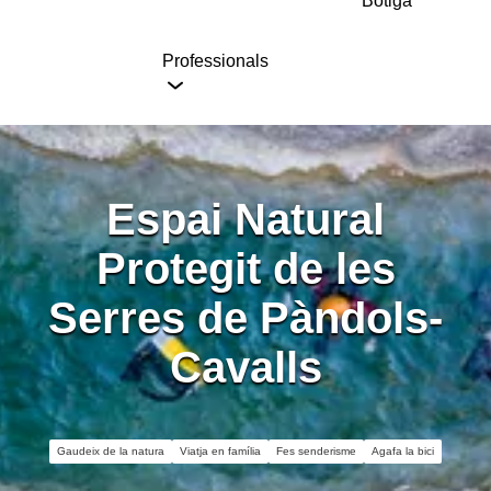
Botiga
Professionals
Espai Natural
Protegit de les
Serres de Pàndols-
Cavalls
Gaudeix de la natura
Viatja en família
Fes senderisme
Agafa la bici