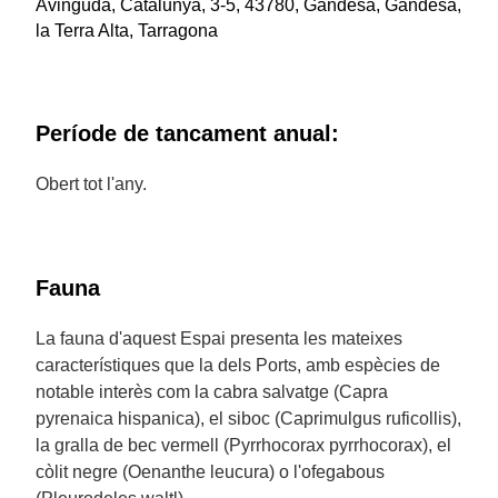
Avinguda, Catalunya, 3-5, 43780, Gandesa, Gandesa,
la Terra Alta, Tarragona
Període de tancament anual:
Obert tot l'any.
Fauna
La fauna d'aquest Espai presenta les mateixes
característiques que la dels Ports, amb espècies de
notable interès com la cabra salvatge (Capra
pyrenaica hispanica), el siboc (Caprimulgus ruficollis),
la gralla de bec vermell (Pyrrhocorax pyrrhocorax), el
còlit negre (Oenanthe leucura) o l'ofegabous