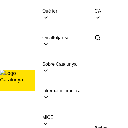
Saltar
al
Què fer
CA
contingut
On allotjar-se
Sobre Catalunya
Informació pràctica
MICE