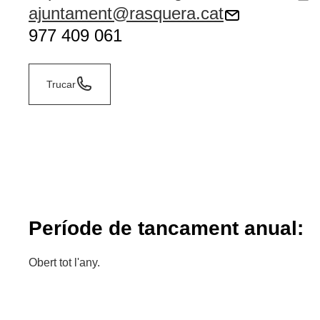
ajuntament@rasquera.cat
977 409 061
Trucar
Període de tancament anual:
Obert tot l'any.