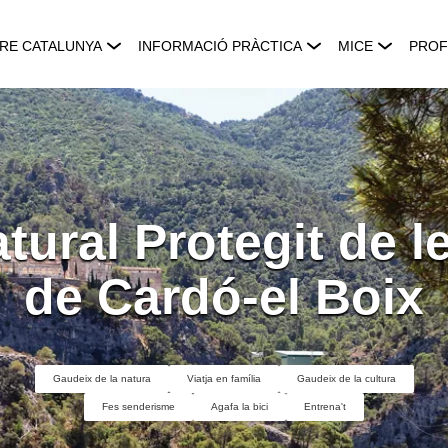
RE CATALUNYA
INFORMACIÓ PRÀCTICA
MICE
PROF
tural Protegit de l
de Cardó-el Boix
Gaudeix de la natura
Viatja en família
Gaudeix de la cultura
Fes senderisme
Agafa la bici
Entrena't