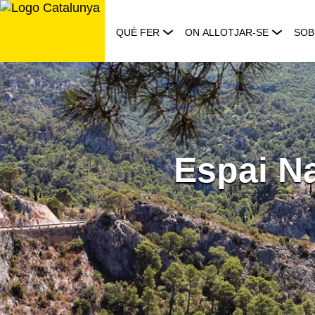
Saltar
al
QUÈ FER
ON ALLOTJAR-SE
SOB
contingut
Espai Na