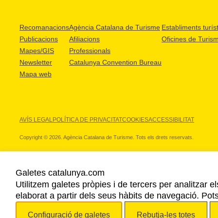
Recomanacions
Agència Catalana de Turisme
Establiments turíst
Publicacions
Afiliacions
Oficines de Turis
Mapes/GIS
Professionals
Newsletter
Catalunya Convention Bureau
Mapa web
AVÍS LEGAL
POLÍTICA DE PRIVACITAT
COOKIES
ACCESSIBILITAT
Copyright © 2026. Agència Catalana de Turisme. Tots els drets reservats.
Galetes catalunya.com
Utilitzem galetes pròpies i de tercers per analitzar e
ELS NOSTRES PARTNERS
elaborat a partir dels seus hàbits de navegació. Pot
Configuració de galetes
Rebutja-les totes