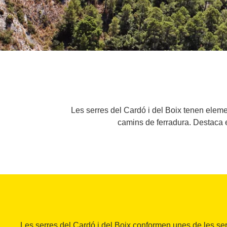
Les serres del Cardó i del Boix tenen elemen
camins de ferradura. Destaca e
Les serres del Cardó i del Boix conformen unes de les se