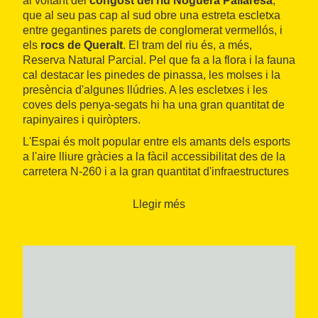
al voltant del
congost del riu Noguera Pallaresa
,
que al seu pas cap al sud obre una estreta escletxa
entre gegantines parets de conglomerat vermellós, i
els
rocs de Queralt
. El tram del riu és, a més,
Reserva Natural Parcial. Pel que fa a la flora i la fauna
cal destacar les pinedes de pinassa, les molses i la
presència d'algunes llúdries. A les escletxes i les
coves dels penya-segats hi ha una gran quantitat de
rapinyaires i quiròpters.
L'Espai és molt popular entre els amants dels esports
a l'aire lliure gràcies a la fàcil accessibilitat des de la
carretera N-260 i a la gran quantitat d'infraestructures
turístiques de la zona relacionades amb la natura i els
esports. Entre d'altres, s'hi pot practicar senderisme,
Llegir més
escalada, ràfting o
barranquisme
, que es du a terme
a l'espectacular barranc de Sant Pere de l'Infern.