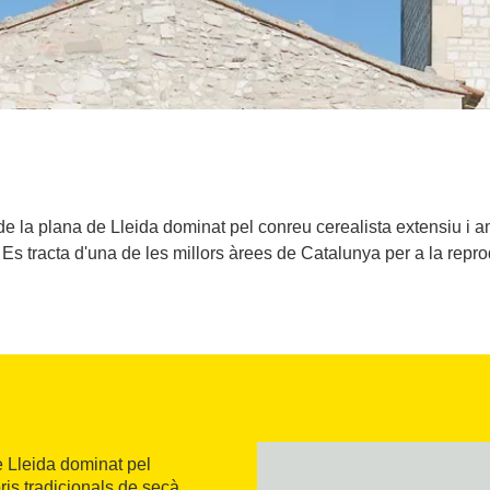
e la plana de Lleida dominat pel conreu cerealista extensiu i a
a. Es tracta d'una de les millors àrees de Catalunya per a la repr
 Lleida dominat pel
is tradicionals de secà,