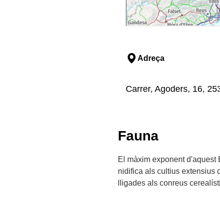
Adreça
Carrer, Agoders, 16, 253
Fauna
El màxim exponent d'aquest E
nidifica als cultius extensius
lligades als conreus cerealísti