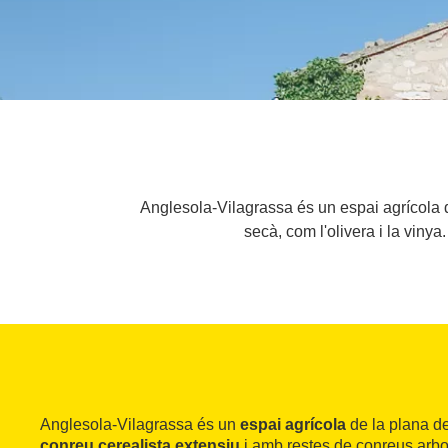
Anglesola-Vilagrassa és un espai agrícola d
secà, com l'olivera i la viny
Anglesola-Vilagrassa és un
espai agrícola
de la plana de
conreu cerealista extensiu
i amb restes de conreus arbor