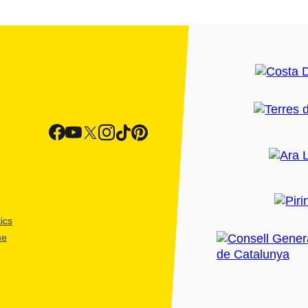
ics
me