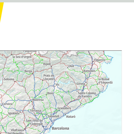
talunya/espais_sistema/lleida/anv/