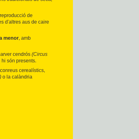
 reproducció de
es d'altres aus de caire
a menor
, amb
parver cendrós
(Circus
e hi són presents.
conreus cerealístics,
)
o la calàndria