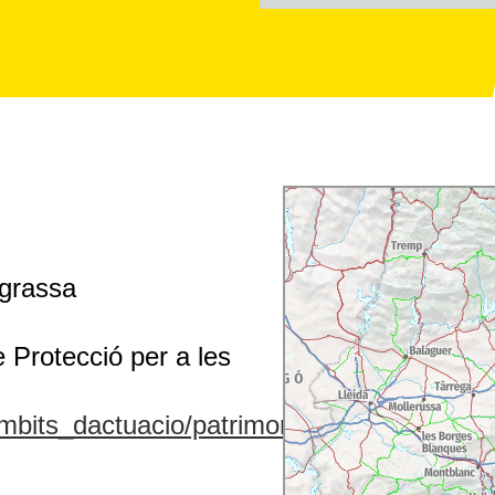
agrassa
Protecció per a les
mbits_dactuacio/patrimoni_natural/senp_ca