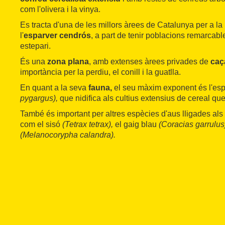
com l'olivera i la vinya.
Es tracta d'una de les millors àrees de Catalunya per a la
l'
esparver cendrós
, a part de tenir poblacions remarcabl
estepari.
És una
zona plana
, amb extenses àrees privades de
caç
importància per la perdiu, el conill i la guatlla.
En quant a la seva
fauna,
el seu màxim exponent és l'es
pygargus),
que nidifica als cultius extensius de cereal qu
També és important per altres espècies d'aus lligades als 
com el sisó
(Tetrax tetrax),
el gaig blau
(Coracias garrulus
(Melanocorypha calandra).