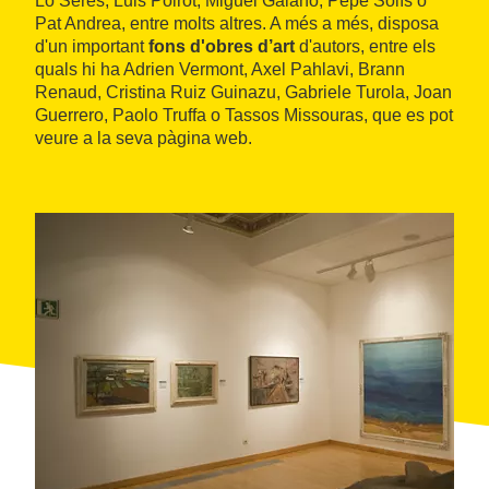
Lo Serés, Luis Poirot, Miguel Galano, Pepe Solís o
Pat Andrea, entre molts altres. A més a més, disposa
d'un important
fons d'obres d’art
d'autors, entre els
quals hi ha Adrien Vermont, Axel Pahlavi, Brann
Renaud, Cristina Ruiz Guinazu, Gabriele Turola, Joan
Guerrero, Paolo Truffa o Tassos Missouras, que es pot
veure a la seva pàgina web.