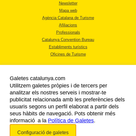
Newsletter
Mapa web
Agència Catalana de Turisme
Afiliacions
Professionals
Catalunya Convention Bureau
Establiments turístics
Oficines de Turisme
Galetes catalunya.com
Utilitzem galetes pròpies i de tercers per
analitzar els nostres serveis i mostrar-te
AVÍS LEGAL
publicitat relacionada amb les preferències dels
POLÍTICA DE PRIVACITAT
usuaris segons un perfil elaborat a partir dels
COOKIES
seus hàbits de navegació. Pots obtenir més
informació a la
Política de Galetes
ACCESSIBILITAT
.
Configuració de galetes