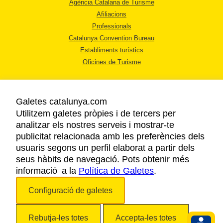
Agència Catalana de Turisme
Afiliacions
Professionals
Catalunya Convention Bureau
Establiments turístics
Oficines de Turisme
Galetes catalunya.com
Utilitzem galetes pròpies i de tercers per
analitzar els nostres serveis i mostrar-te
AVÍS LEGAL
publicitat relacionada amb les preferències dels
POLÍTICA DE PRIVACITAT
usuaris segons un perfil elaborat a partir dels
COOKIES
seus hàbits de navegació. Pots obtenir més
informació a la
Política de Galetes
ACCESSIBILITAT
.
Configuració de galetes
Copyright © 2026. Agència Catalana de Turisme. Tots els drets reservats.
Rebutja-les totes
Accepta-les totes