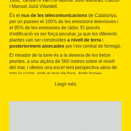
1992. També hi van col·laborar Julio Martínez Calzón
i Manuel Julià Vilardell.
És el
nus de les telecomunicacions
de Catalunya,
per on passen el 100% de les emissions televisives i
el 95% de les emissores de ràdio. El procés
d'edificació va ser força peculiar, ja que les diferents
plantes van ser construïdes
a nivell de terra
i
posteriorment aixecades
per l'eix central de formigó.
El mirador de la torre és a la desena de les tretze
plantes, a una alçària de 560 metres sobre el nivell
del mar, i ofereix una excel·lent perspectiva aèria de
tota la ciutat, amb el mar de fons. Amb bones
condicions atmosfèriques es poden veure fins i tot els
Llegir més
Pirineus. El millor moment per pujar-hi és poc abans
de la posta del sol, en un dia poc ennuvolat. Les
visites al mirador estan gestionades pel
Parc
d'Atraccions Tibidabo
.