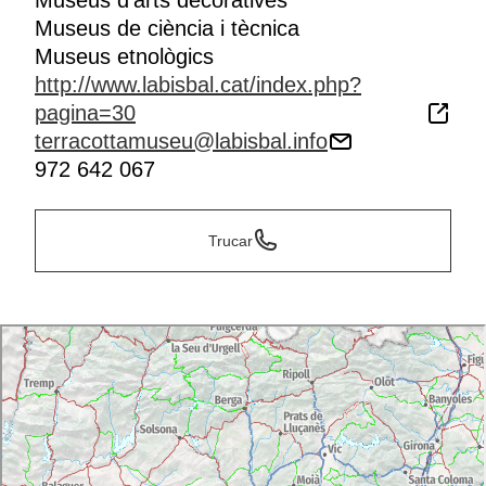
Museus d’arts decoratives
Museus de ciència i tècnica
Museus etnològics
http://www.labisbal.cat/index.php?
pagina=30
terracottamuseu@labisbal.info
972 642 067
Trucar