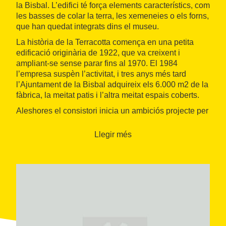
la Bisbal. L’edifici té força elements característics, com
les basses de colar la terra, les xemeneies o els forns,
que han quedat integrats dins el museu.
La història de la Terracotta comença en una petita
edificació originària de 1922, que va creixent i
ampliant-se sense parar fins al 1970. El 1984
l’empresa suspèn l’activitat, i tres anys més tard
l’Ajuntament de la Bisbal adquireix els 6.000 m2 de la
fàbrica, la meitat patis i l’altra meitat espais coberts.
Aleshores el consistori inicia un ambiciós projecte per
ubicar-hi el museu de ceràmica de la població, que
obre parcialment les portes el 1991 amb una
Llegir més
exposició temporal. El 1998 s’inaugura l’exposició
permanent, amb un fons de
més de 6.000 peces
entre objectes ceràmics, eines i estris utilitzats
històricament en la seva fabricació, així com una
important col·lecció cedida per la Generalitat d’uns
2.000 atuells
procedents de tota la Península i de les
Illes.
La visita al Museu pretén donar una visió del fet