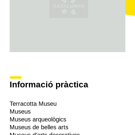
ceràmic més enllà dels objectes de valor que s’hi
exposen, amb un missatge històric que vertebra
l’exposició de les col·leccions de rajoleria, terrissa,
ceràmica de revestiment i ceràmica decorada i de
creació. També mostra els processos d’elaboració
artesanals i industrials de la ceràmica.
Informació pràctica
Terracotta Museu
Museus
Museus arqueològics
Museus de belles arts