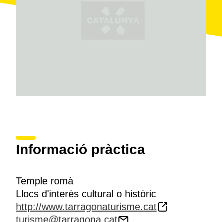
de la ciutat romana de Tàrraco. En part gràcies a
aquest fet es va poder identificar la posició del temple.
Les restes de la nau estan cobertes, ja que es troben
dins la catedral, però hi ha instal·lat un
plafó
informatiu
que explica les característiques del
temple. A més, aquests espais es poden visitar
accedint a la catedral i al Museu Diocesà, que
organitza visites guiades al recinte.
Informació pràctica
Temple romà
Llocs d'interès cultural o històric
http://www.tarragonaturisme.cat
turisme@tarragona.cat