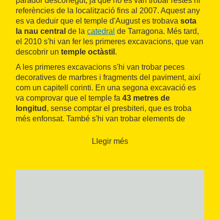
parador desconegut, ja que no es van trobar restes ni
referències de la localització fins al 2007. Aquest any
es va deduir que el temple d'August es trobava
sota
la nau central
de la
catedral
de Tarragona. Més tard,
el 2010 s'hi van fer les primeres excavacions, que van
descobrir un
temple octàstil
.
A les primeres excavacions s'hi van trobar peces
decoratives de marbres i fragments del paviment, així
com un capitell corinti. En una segona excavació es
va comprovar que el temple fa
43 metres de
longitud
, sense comptar el presbiteri, que es troba
més enfonsat. També s'hi van trobar elements de
cultures tardoromanes i visigòtiques que fan pensar
que el temple va ser desmantellat al llarg del segle V,
Llegir més
i monedes de Jaume I i d'Alfons I.
El 2015 també es va descobrir la
Sala de l'Exedra
d'aquest temple romà, situat a les antigues
dependències canonicals, al costat del claustre.
Justament al
claustre
de la catedral també s'hi
conserva part del pòrtic d'entrada al recinte de culte