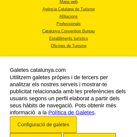
Mapa web
Agència Catalana de Turisme
Afiliacions
Professionals
Catalunya Convention Bureau
Establiments turístics
Oficines de Turisme
Galetes catalunya.com
Utilitzem galetes pròpies i de tercers per
analitzar els nostres serveis i mostrar-te
AVÍS LEGAL
publicitat relacionada amb les preferències dels
POLÍTICA DE PRIVACITAT
usuaris segons un perfil elaborat a partir dels
COOKIES
seus hàbits de navegació. Pots obtenir més
informació a la
Política de Galetes
ACCESSIBILITAT
.
Configuració de galetes
Copyright © 2026. Agència Catalana de Turisme. Tots els drets reservats.