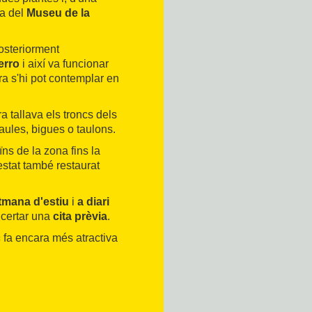
xa del
Museu de la
osteriorment
erro
i així va funcionar
a s'hi pot contemplar en
ra tallava els troncs dels
aules, bigues o taulons.
ïns de la zona fins la
estat també restaurat
tmana d'estiu
i
a diari
ncertar una
cita prèvia
.
c
fa encara més atractiva