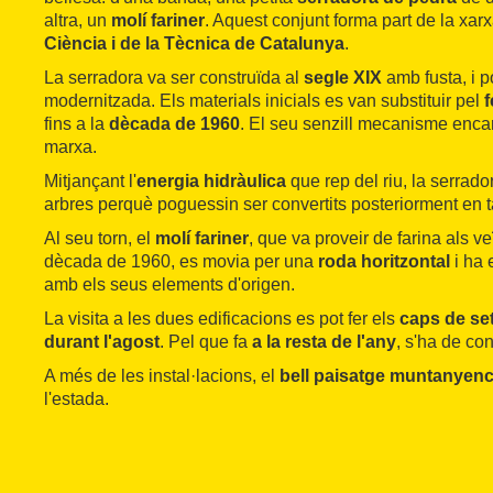
altra, un
molí fariner
. Aquest conjunt forma part de la xar
Ciència i de la Tècnica de Catalunya
.
La serradora va ser construïda al
segle XIX
amb fusta, i p
modernitzada. Els materials inicials es van substituir pel
f
fins a la
dècada de 1960
. El seu senzill mecanisme encar
marxa.
Mitjançant l'
energia hidràulica
que rep del riu, la serrado
arbres perquè poguessin ser convertits posteriorment en t
Al seu torn, el
molí fariner
, que va proveir de farina als ve
dècada de 1960, es movia per una
roda horitzontal
i ha 
amb els seus elements d'origen.
La visita a les dues edificacions es pot fer els
caps de se
durant l'agost
. Pel que fa
a la resta de l'any
, s'ha de co
A més de les instal·lacions, el
bell paisatge muntanyen
l'estada.