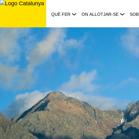
Saltar
al
QUÈ FER
ON ALLOTJAR-SE
SOB
contingut