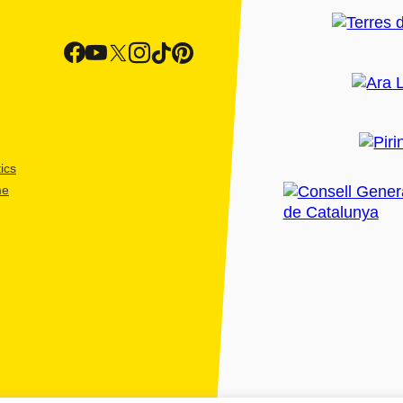
ics
me