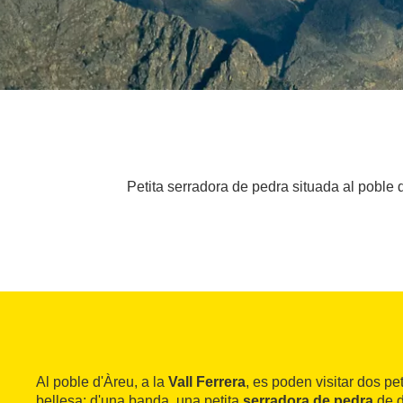
Petita serradora de pedra situada al poble d'
Al poble d'Àreu, a la
Vall Ferrera
, es poden visitar dos pet
bellesa: d'una banda, una petita
serradora de pedra
de d