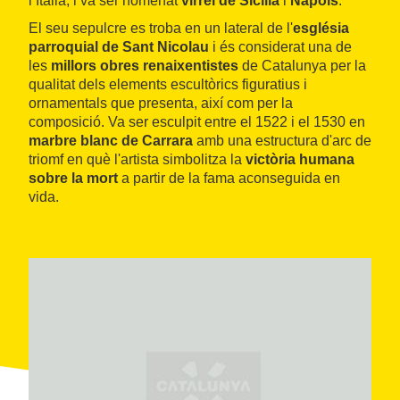
i Itàlia, i va ser nomenat
virrei de Sicília
i
Nàpols
.
El seu sepulcre es troba en un lateral de l'
església
parroquial de Sant Nicolau
i és considerat una de
les
millors obres renaixentistes
de Catalunya per la
qualitat dels elements escultòrics figuratius i
ornamentals que presenta, així com per la
composició. Va ser esculpit entre el 1522 i el 1530 en
marbre blanc de Carrara
amb una estructura d'arc de
triomf en què l'artista simbolitza la
victòria humana
sobre la mort
a partir de la fama aconseguida en
vida.