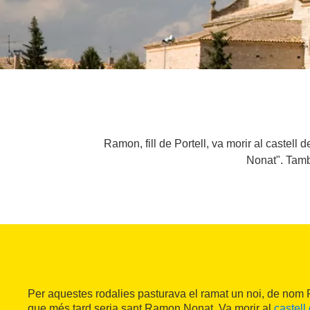
Ramon, fill de Portell, va morir al castell
Nonat". També
Per aquestes rodalies pasturava el ramat un noi, de nom Ra
que més tard seria sant Ramon Nonat. Va morir al
castel