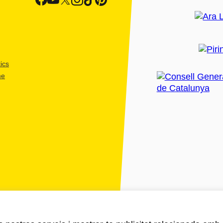
ics
me