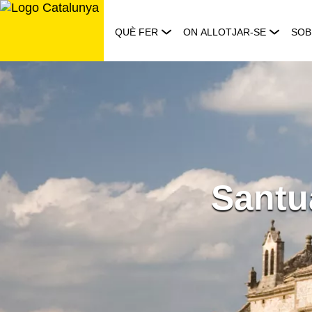
Saltar
al
QUÈ FER
ON ALLOTJAR-SE
SOB
contingut
Santu