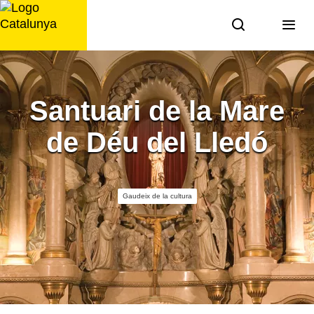
Saltar
al
contingut
Santuari de la Mare
de Déu del Lledó
Gaudeix de la cultura