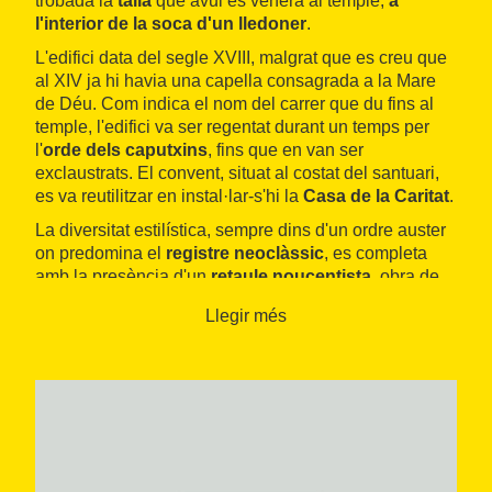
trobada la
talla
que avui es venera al temple,
a
l'interior de la soca d'un lledoner
.
L'edifici data del segle XVIII, malgrat que es creu que
al XIV ja hi havia una capella consagrada a la Mare
de Déu. Com indica el nom del carrer que du fins al
temple, l'edifici va ser regentat durant un temps per
l'
orde dels caputxins
, fins que en van ser
exclaustrats. El convent, situat al costat del santuari,
es va reutilitzar en instal·lar-s'hi la
Casa de la Caritat
.
La diversitat estilística, sempre dins d'un ordre auster
on predomina el
registre neoclàssic
, es completa
amb la presència d'un
retaule noucentista
, obra de
l'arquitecte vallenc
Cèsar Martinell
, i amb pintures i
Llegir més
escultures de la mateixa època.
L'edifici té categoria de
Bé Cultural d'Interès Local
i
funciona com a temple religiós.