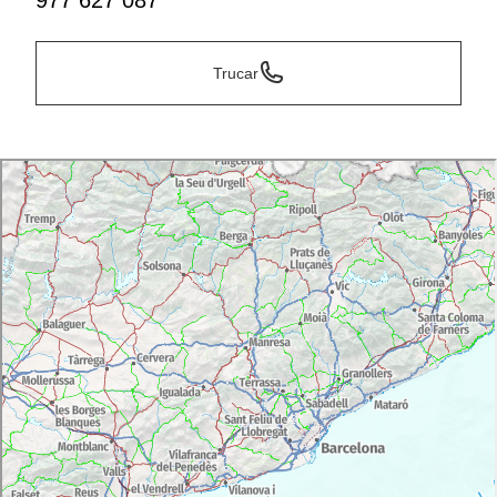
977 627 087
Trucar