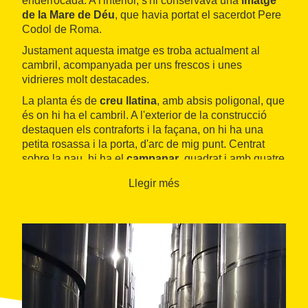
enderrocada. A l'interior, s'hi conservava una
imatge
de la Mare de Déu
, que havia portat el sacerdot Pere
Codol de Roma.
Justament aquesta imatge es troba actualment al
cambril, acompanyada per uns frescos i unes
vidrieres molt destacades.
La planta és de
creu llatina
, amb absis poligonal, que
és on hi ha el cambril. A l'exterior de la construcció
destaquen els contraforts i la façana, on hi ha una
petita rosassa i la porta, d'arc de mig punt. Centrat
sobre la nau, hi ha el
campanar
, quadrat i amb quatre
finestres bessones d'arc de mig punt.
Llegir més
Al llarg dels anys seixanta s'hi van fer
reformes
per
tal de restaurar el santuari i la zona on es troba,
envoltant-la de pins i oliveres amb fonts, foc i taules.
Cada any, amb motiu de l'
Aplec de Primavera i la Fira
de la Cirera
, s'hi fa una missa en què s'ofrenen flors a
la Mare de Déu.
Per visitar el santuari és necessari fer una
reserva
telefònica prèviament.