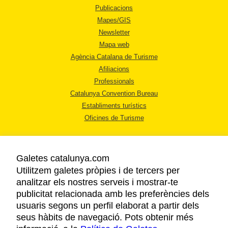
Publicacions
Mapes/GIS
Newsletter
Mapa web
Agència Catalana de Turisme
Afiliacions
Professionals
Catalunya Convention Bureau
Establiments turístics
Oficines de Turisme
Galetes catalunya.com
Utilitzem galetes pròpies i de tercers per
analitzar els nostres serveis i mostrar-te
AVÍS LEGAL
publicitat relacionada amb les preferències dels
POLÍTICA DE PRIVACITAT
usuaris segons un perfil elaborat a partir dels
COOKIES
seus hàbits de navegació. Pots obtenir més
ACCESSIBILITAT