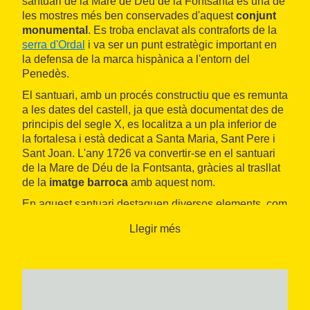
santuari de la Mare de Déu de la Fontsanta és una de
les mostres més ben conservades d'aquest
conjunt
monumental
. Es troba enclavat als contraforts de la
serra d'Ordal
i va ser un punt estratègic important en
la defensa de la marca hispànica a l'entorn del
Penedès.
El santuari, amb un procés constructiu que es remunta
a les dates del castell, ja que està documentat des de
principis del segle X, es localitza a un pla inferior de
la fortalesa i està dedicat a Santa Maria, Sant Pere i
Sant Joan. L'any 1726 va convertir-se en el santuari
de la Mare de Déu de la Fontsanta, gràcies al trasllat
de la
imatge barroca
amb aquest nom.
En aquest santuari destaquen diversos elements, com
la imatge actual en reconstrucció de l'antiga imatge; la
Llegir més
roca mil·lenària sedimentada de la Via Augusta (molt
pròxima); el presbiteri, probablement relacionat amb
els temps ibèrics; la naveta del castell i el Columbari
d'en Pasteres.