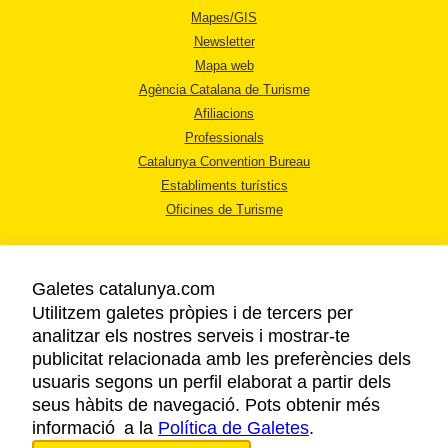
Mapes/GIS
Newsletter
Mapa web
Agència Catalana de Turisme
Afiliacions
Professionals
Catalunya Convention Bureau
Establiments turístics
Oficines de Turisme
Galetes catalunya.com
Utilitzem galetes pròpies i de tercers per
analitzar els nostres serveis i mostrar-te
AVÍS LEGAL
publicitat relacionada amb les preferències dels
POLÍTICA DE PRIVACITAT
usuaris segons un perfil elaborat a partir dels
COOKIES
seus hàbits de navegació. Pots obtenir més
informació a la
Política de Galetes
ACCESSIBILITAT
.