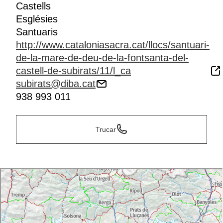
Castells
Esglésies
Santuaris
http://www.cataloniasacra.cat/llocs/santuari-
de-la-mare-de-deu-de-la-fontsanta-del-
castell-de-subirats/11/l_ca
subirats@diba.cat
938 993 011
Trucar