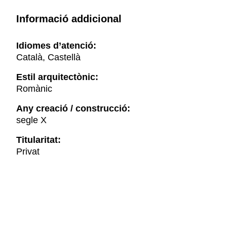
Informació addicional
Idiomes d’atenció:
Català, Castellà
Estil arquitectònic:
Romànic
Any creació / construcció:
segle X
Titularitat:
Privat