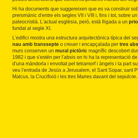
Hi ha documents que suggereixen que es va construir sob
preromànic d'entre els segles VII i VIII i, fins i tot, sobre u
paleocristià. L'actual església, però, està lligada a un
prio
fundat al segle XI.
L'edifici mostra una estructura arquitectònica típica del se
nau amb transsepte
o creuer i encapçalada per
tres abs
murs conserven un
mural pictòric
magnífic descobert dur
1982 i que s'estén per l'absis on hi ha la representació de
d'una màndorla i envoltat pel tetramorf i àngels i la part su
veu l'entrada de Jesús a Jerusalem, el Sant Sopar, sant Per
Malcus, la Crucifixió i les tres Maries davant del sepulcre.