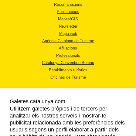
Recomanacions
Publicacions
Mapes/GIS
Newsletter
Mapa web
Agència Catalana de Turisme
Afiliacions
Professionals
Catalunya Convention Bureau
Establiments turístics
Oficines de Turisme
Galetes catalunya.com
Utilitzem galetes pròpies i de tercers per
analitzar els nostres serveis i mostrar-te
AVÍS LEGAL
publicitat relacionada amb les preferències dels
POLÍTICA DE PRIVACITAT
usuaris segons un perfil elaborat a partir dels
COOKIES