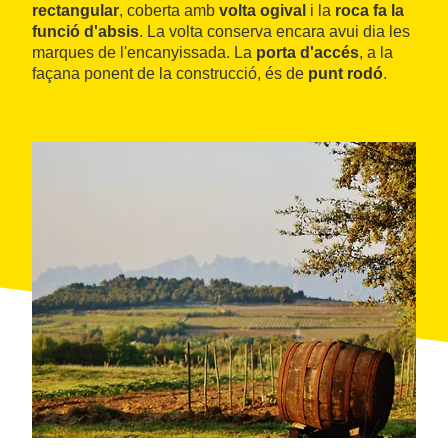
rectangular
, coberta amb
volta ogival
i la
roca fa la
funció d'absis
. La volta conserva encara avui dia les
marques de l'encanyissada. La
porta d'accés
, a la
façana ponent de la construcció, és de
punt rodó
.