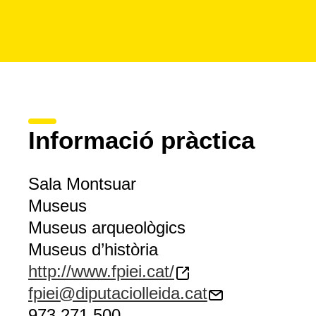
Informació pràctica
Sala Montsuar
Museus
Museus arqueològics
Museus d’història
http://www.fpiei.cat/
fpiei@diputaciolleida.cat
973 271 500