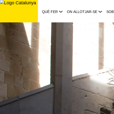
Saltar
al
QUÈ FER
ON ALLOTJAR-SE
SOB
contingut