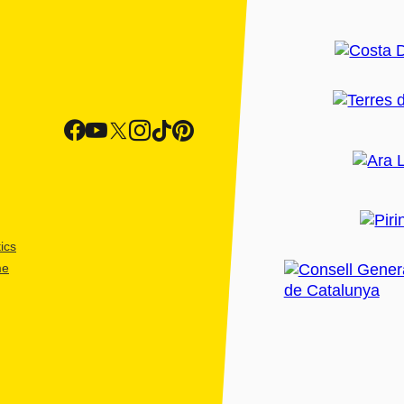
ics
me