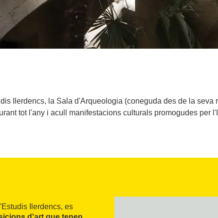
studis Ilerdencs, la Sala d'Arqueologia (coneguda des de la se
rant tot l'any i acull manifestacions culturals promogudes per l'I
'Estudis Ilerdencs, es
icions d'art que tenen