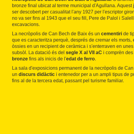
bronze final ubicat al terme municipal d'Agullana. Aquest
ser descobert per casualitat l'any 1927 per l'escriptor giro
no va ser fins al 1943 que el seu fill, Pere de Palol i Salel
excavacions.
La necròpolis de Can Bech de Baix és un
cementiri
de ti
que es caracteritza perquè, després de cremar els morts, 
òssies en un recipient de ceràmica i s'enterraven en une
subsòl. La datació és del
segle X al VII aC
i comprèn des d
bronze
fins als inicis de l'
edat de ferro
.
La sala d'exposicions permanent de la necròpolis de Can
un
discurs didàctic
i entenedor per a un ampli tipus de pú
fins al de la tercera edat, passant pel turisme familiar.