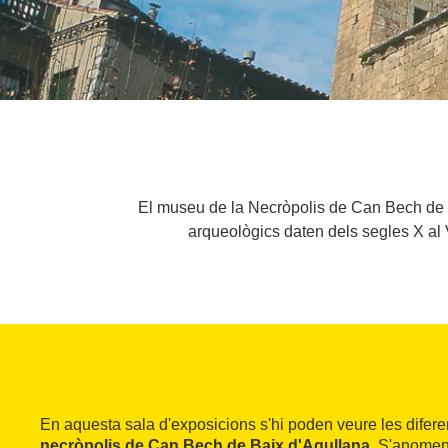
El museu de la Necròpolis de Can Bech de Ba
arqueològics daten dels segles X al V
En aquesta sala d'exposicions s'hi poden veure les difere
necròpolis de Can Bech de Baix d'Agullana
. S'anomena