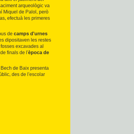
 jaciment arqueològic va
ní Miquel de Palol, però
las, efectuà les primeres
pus de
camps d'urnes
es dipositaven les restes
s fosses excavades al
e finals de l'
època de
 Bech de Baix presenta
blic, des de l'escolar