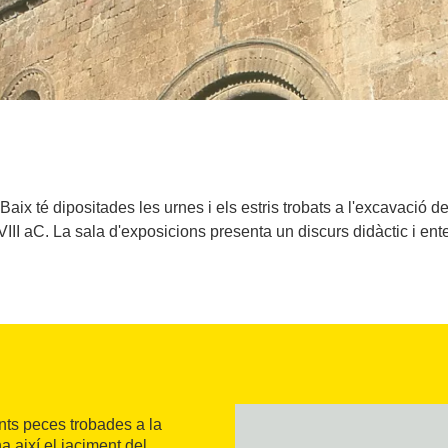
ix té dipositades les urnes i els estris trobats a l'excavació
III aC. La sala d'exposicions presenta un discurs didàctic i ent
nts peces trobades a la
 així el jaciment del