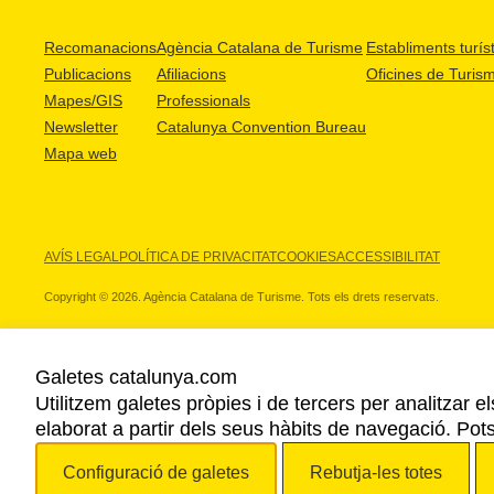
Recomanacions
Agència Catalana de Turisme
Establiments turíst
Publicacions
Afiliacions
Oficines de Turis
Mapes/GIS
Professionals
Newsletter
Catalunya Convention Bureau
Mapa web
AVÍS LEGAL
POLÍTICA DE PRIVACITAT
COOKIES
ACCESSIBILITAT
Copyright © 2026. Agència Catalana de Turisme. Tots els drets reservats.
Galetes catalunya.com
Utilitzem galetes pròpies i de tercers per analitzar e
ELS NOSTRES PARTNERS
elaborat a partir dels seus hàbits de navegació. Pot
Configuració de galetes
Rebutja-les totes