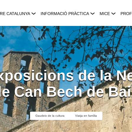
RE CATALUNYA
INFORMACIÓ PRÀCTICA
MICE
PROF
xposicions de la N
de Can Bech de Bai
Gaudeix de la cultura
Viatja en família