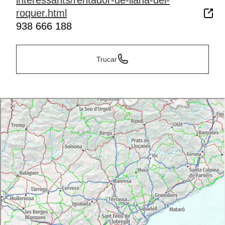
interessants/rentador-de-llana-del-
roquer.html
938 666 188
Trucar