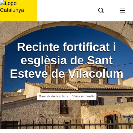
Saltar
al
contingut
Recinte fortificat i
esglèsia de Sant
Esteve de Vilacolum
Gaudeix de la cultura
Viatja en família