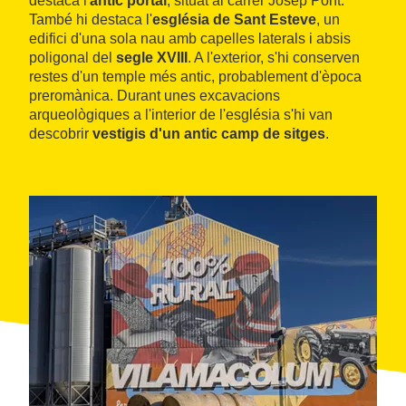
destaca l'
antic portal
, situat al carrer Josep Pont.
També hi destaca l'
església de Sant Esteve
, un
edifici d'una sola nau amb capelles laterals i absis
poligonal del
segle XVIII
. A l'exterior, s'hi conserven
restes d'un temple més antic, probablement d'època
preromànica. Durant unes excavacions
arqueològiques a l'interior de l'església s'hi van
descobrir
vestigis d'un antic camp de sitges
.