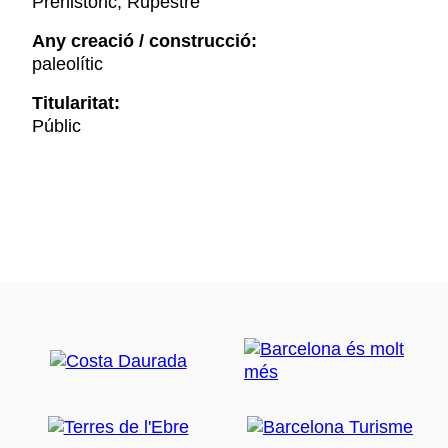
Prehistòric, Rupestre
Any creació / construcció:
paleolític
Titularitat:
Públic