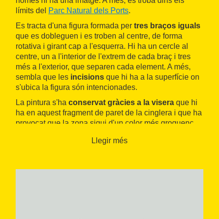
només hi ha una imatge. A més, es troba dins els
límits del
Parc Natural dels Ports
.
Es tracta d'una figura formada per
tres braços iguals
que es dobleguen i es troben al centre, de forma
rotativa i girant cap a l'esquerra. Hi ha un cercle al
centre, un a l'interior de l'extrem de cada braç i tres
més a l'exterior, que separen cada element. A més,
sembla que les
incisions
que hi ha a la superfície on
s'ubica la figura són intencionades.
La pintura s'ha
conservat gràcies a la visera
que hi
ha en aquest fragment de paret de la cinglera i que ha
provocat que la zona sigui d'un color més groguenc.
Es troba a poc més d'un metre del terra, amb uns
Llegir més
quants traços coberts per la vegetació.
Aquest espai va ser descobert el
1914
per H. Breuil i
M. Burkitt en una excursió feta per trobar la cova
Pintada, que no contenia cap pintura. El to groguenc
d'aquesta part va captar la seva atenció i van
descobrir aquesta única figura. Actualment, l'espai
està protegit com a
Bé Cultural d'Interès Nacional
i