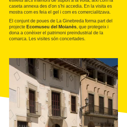
esvelts arcs interiors de suport a la volta, així com la
caseta annexa des d'on s'hi accedia. En la visita es
mostra com es feia el gel i com es comercialitzava.
El conjunt de poues de La Ginebreda forma part del
projecte
Ecomuseu del Moianès
, que protegeix i
dona a conèixer el patrimoni preindustrial de la
comarca. Les visites són concertades.