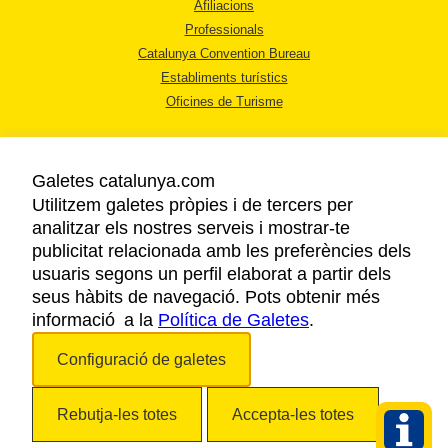
Afiliacions
Professionals
Catalunya Convention Bureau
Establiments turístics
Oficines de Turisme
Galetes catalunya.com
Utilitzem galetes pròpies i de tercers per
analitzar els nostres serveis i mostrar-te
AVÍS LEGAL
publicitat relacionada amb les preferències dels
POLÍTICA DE PRIVACITAT
usuaris segons un perfil elaborat a partir dels
COOKIES
seus hàbits de navegació. Pots obtenir més
informació a la
Política de Galetes
ACCESSIBILITAT
.
Configuració de galetes
Copyright © 2026. Agència Catalana de Turisme. Tots els drets reservats.
Rebutja-les totes
Accepta-les totes