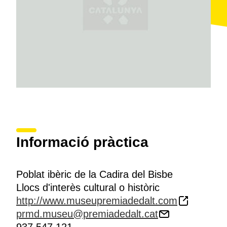
1998 l'Ajuntament va adquirir la titularitat del terreny i
l'octubre del 2005 va declarar el tot el jaciment
arqueològic com a
Bé Cultural d'Interès Local
.
Informació pràctica
Poblat ibèric de la Cadira del Bisbe
Llocs d'interès cultural o històric
http://www.museupremiadedalt.com
prmd.museu@premiadedalt.cat