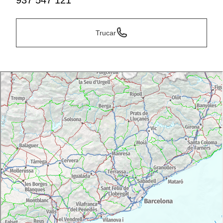
937 547 121
Trucar