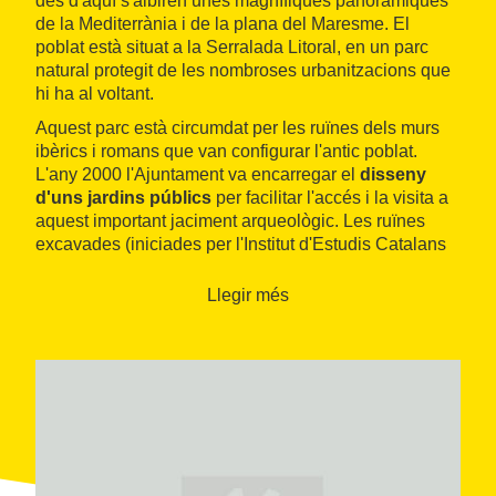
des d'aquí s'albiren unes magnífiques panoràmiques
de la Mediterrània i de la plana del Maresme. El
poblat està situat a la Serralada Litoral, en un parc
natural protegit de les nombroses urbanitzacions que
hi ha al voltant.
Aquest parc està circumdat per les ruïnes dels murs
ibèrics i romans que van configurar l'antic poblat.
L'any 2000 l'Ajuntament va encarregar el
disseny
d'uns jardins públics
per facilitar l'accés i la visita a
aquest important jaciment arqueològic. Les ruïnes
excavades (iniciades per l'Institut d'Estudis Catalans
el 1908) ocupen una extensió de 4.000 metres
quadrats.
Llegir més
Les restes descobertes són dins dels nous jardins
municipals, que ocupen 34.000 metres quadrats. Pel
que s'ha pogut determinar a partir de les restes
arqueològiques descobertes al poblat ibèric, la
fundació de Premià de Dalt data del segle VI aC. Els
primers pobladors en van ser els laietans.
El jaciment pertany al
Museu de Premià de Dalt
. El