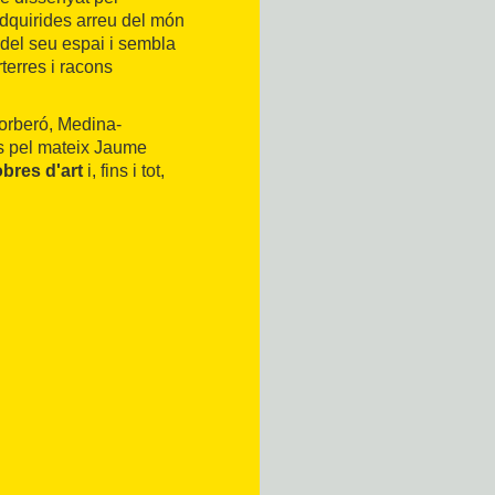
dquirides arreu del món
del seu espai i sembla
terres i racons
orberó, Medina-
s pel mateix Jaume
bres d'art
i, fins i tot,