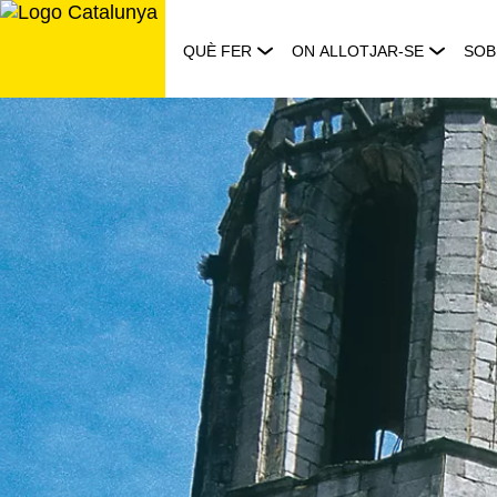
Saltar
al
QUÈ FER
ON ALLOTJAR-SE
SOB
contingut