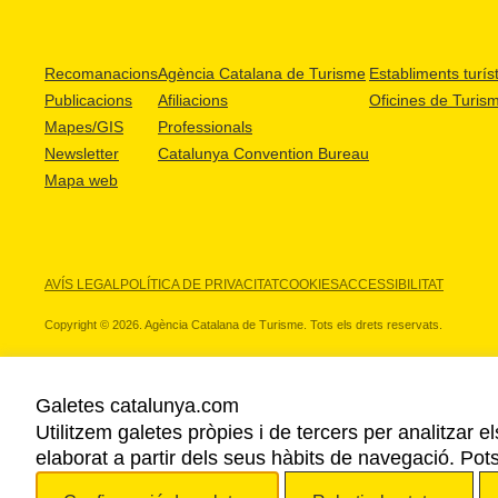
Recomanacions
Agència Catalana de Turisme
Establiments turíst
Publicacions
Afiliacions
Oficines de Turis
Mapes/GIS
Professionals
Newsletter
Catalunya Convention Bureau
Mapa web
AVÍS LEGAL
POLÍTICA DE PRIVACITAT
COOKIES
ACCESSIBILITAT
Copyright © 2026. Agència Catalana de Turisme. Tots els drets reservats.
Galetes catalunya.com
Utilitzem galetes pròpies i de tercers per analitzar e
ELS NOSTRES PARTNERS
elaborat a partir dels seus hàbits de navegació. Pot