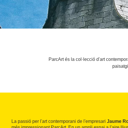
ParcArt és la col·lecció d'art contempo
paisatgi
La passió per l'art contemporani de l'empresari
Jaume Ro
més impressionant ParcArt. En un ampli espai a l'aire lliu