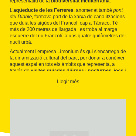
representatiu de la
biodiversitat mediterrània
.
L'
aqüeducte de les Ferreres
, anomenat també
pont
del Diable
, formava part de la xarxa de canalitzacions
que duia les aigües del Francolí cap a Tàrraco. Té
més de 200 metres de llargada i es troba al marge
esquerre del riu Francolí, a uns quatre quilòmetres del
nucli urbà.
Actualment l'empresa Limonium és qui s'encarrega de
la dinamització cultural del parc, per donar a conèixer
aquest espai en tots els àmbits que representa, a
través de
visites guiades diürnes
i
nocturnes
,
jocs
i
altres
activitats
.
Llegir més