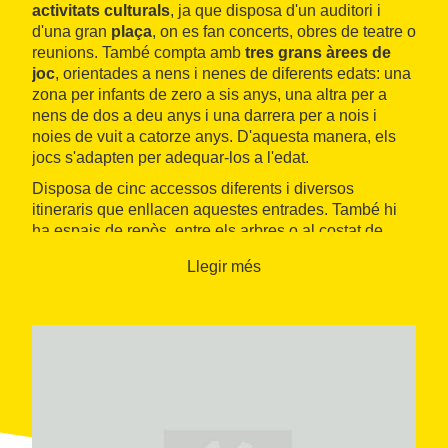
activitats culturals
, ja que disposa d'un auditori i
d'una gran
plaça
, on es fan concerts, obres de teatre o
reunions. També compta amb
tres grans àrees de
joc
, orientades a nens i nenes de diferents edats: una
zona per infants de zero a sis anys, una altra per a
nens de dos a deu anys i una darrera per a nois i
noies de vuit a catorze anys. D'aquesta manera, els
jocs s'adapten per adequar-los a l'edat.
Disposa de cinc accessos diferents i diversos
itineraris que enllacen aquestes entrades. També hi
ha espais de repòs, entre els arbres o al costat de
l'estany i al jardí mediterrani. Disposa d'un bar, situat a
Llegir més
prop del
Patronat de Turisme
de la ciutat.