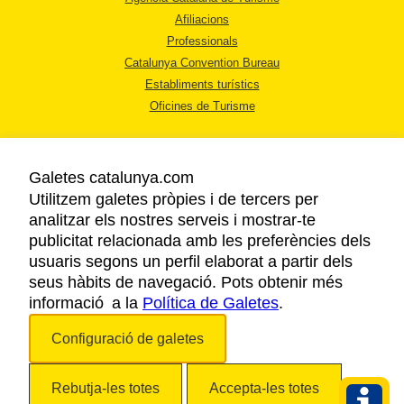
Afiliacions
Professionals
Catalunya Convention Bureau
Establiments turístics
Oficines de Turisme
Galetes catalunya.com
Utilitzem galetes pròpies i de tercers per
analitzar els nostres serveis i mostrar-te
AVÍS LEGAL
publicitat relacionada amb les preferències dels
POLÍTICA DE PRIVACITAT
usuaris segons un perfil elaborat a partir dels
COOKIES
seus hàbits de navegació. Pots obtenir més
informació a la
Política de Galetes
ACCESSIBILITAT
.
Configuració de galetes
Copyright © 2026. Agència Catalana de Turisme. Tots els drets reservats.
Rebutja-les totes
Accepta-les totes