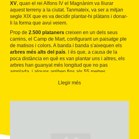
XV
, quan el rei Alfons IV el Magnànim va lliurar
aquest terreny a la ciutat. Tanmateix, va ser a mitjan
segle XIX que es va decidir plantar-hi plàtans i donar-
li la forma que avui veiem.
Prop de
2.500 plataners
creixen en un dels seus
camins, el Camp de Mart, configurant un paisatge ple
de matisos i colors. A banda i banda s'aixequen els
arbres més alts del país
. I és que, a causa de la
poca distància en què es van plantar uns i altres, els
arbres han guanyat més longitud que no pas
amplada, i alguns arriben fins als 55 metres.
La
fauna
és
molt variada
, sobretot en espècies
Llegir més
d'ànecs, que viuen a la bassa dels jardins de la
Devesa, un antic lloc de lleure per a gent benestant
que segueix l'
estil francès del segle XIX
.
Caminar pel passeig central del parc, el
passeig de
la Sardana
, i seguir les ombres dels plataners pot ser
una agradable opció per als qui busquen aïllar-se
dels sorolls de la ciutat i retrobar-se en un racó
romàntic. Segurament per aquest motiu ha estat