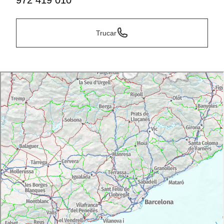
972 419 010
Trucar