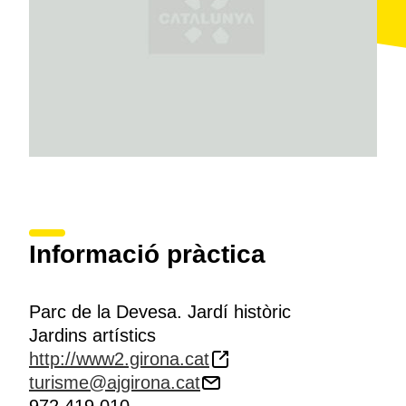
esmentat en moltes descripcions i poemes catalans.
L'itinerari més senzill parteix de la caseta que hi ha a
l'entrada dels jardins, on es pot trobar informació
sobre rutes i excursions naturistes, i passa per la font i
la gàbia dels paons.
Per als habitants de
Girona
la Devesa és un lloc idoni
per a l'
esbarjo
, la
pràctica d'esports
, els
jocs
infantils
a l'aire lliure, les
fires
i el
mercat
(els dimarts
i dissabtes al matí). Els gironins van a la Devesa com
a mínim un cop l'any, a les
festes de Sant Narcís
, a
finals d'octubre, quan s'hi munten les atraccions de
fira.
Informació pràctica
El 1943 va ser declarat
Parc Artístic Nacional
.
Parc de la Devesa. Jardí històric
Jardins artístics
http://www2.girona.cat
turisme@ajgirona.cat