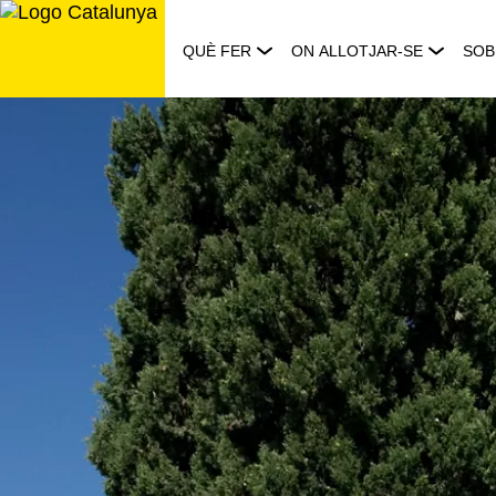
Saltar
al
QUÈ FER
ON ALLOTJAR-SE
SOB
contingut