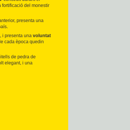
fortificació del monestir
 anterior, presenta una
aís.
, i presenta una
voluntat
 de cada època quedin
itells de pedra de
olt elegant, i una