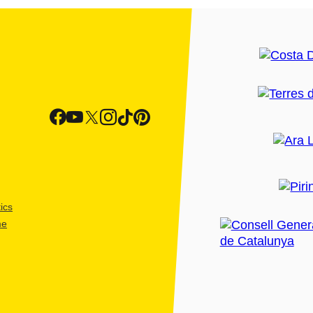
ics
me