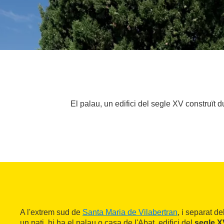
El palau, un edifici del segle XV construït 
A l'extrem sud de
Santa Maria de Vilabertran
, i separat de
un pati, hi ha el palau o casa de l'Abat, edifici del
segle X