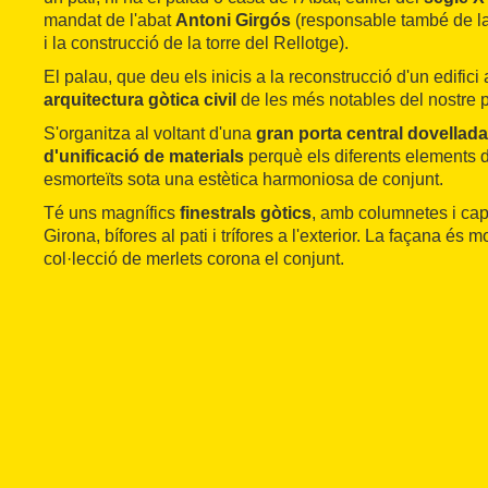
mandat de l'abat
Antoni Girgós
(responsable també de la 
i la construcció de la torre del Rellotge).
El palau, que deu els inicis a la reconstrucció d'un edifici
arquitectura gòtica civil
de les més notables del nostre p
S'organitza al voltant d'una
gran porta central dovellada
d'unificació de materials
perquè els diferents elements
esmorteïts sota una estètica harmoniosa de conjunt.
Té uns magnífics
finestrals gòtics
, amb columnetes i cap
Girona, bífores al pati i trífores a l'exterior. La façana és m
col·lecció de merlets corona el conjunt.