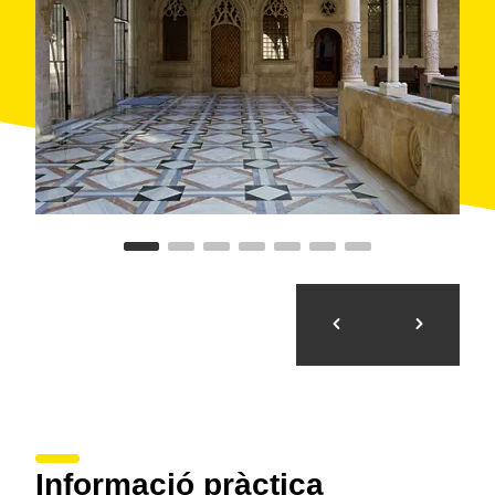
patis
són de
galeria contínua d'arcs carpanells
molt
rebaixats sobre una alta galeria cega de sèries de tres
arquets trilobats.
Altres elements interessants són l'
escultura de
gàrgoles
, obra de Bernat Montaner i Pau Forner
(1598), i el
pont neogòtic
que uneix el
palau
i la
casa dels Canonges
(1928), o les
pintures
d'artistes contemporanis
que decoren les sales,
d'Antoni Clavé, Joan Hernández Pijuan o Antoni
Tàpies.
El Palau de la Generalitat ofereix visites a grups i
particulars amb sol·licitud prèvia. A més, compta amb
jornades de portes obertes
els dies 23 d'abril (Sant
Jordi), 24 de setembre (la Mercè) i l'Onze de
Setembre (en aquestes dates no cal concertar visita).
Visita virtual
Informació pràctica