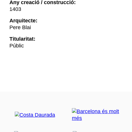
Any creació / construcció:
1403
Arquitecte:
Pere Blai
Titularitat:
Públic