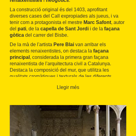
renaixentistes
i
neogòtics
.
La construcció original és del 1403, aprofitant
diverses cases del Call expropiades als jueus, i va
tenir com a protagonista el mestre
Marc Safont
, autor
del
pati
, de la
capella de Sant Jordi
i de la
façana
gòtica
del carrer del Bisbe.
De la mà de l'artista
Pere Blai
van arribar els
elements renaixentistes, on destaca la
façana
principal
, considerada la primera gran façana
renaixentista de l'arquitectura civil a Catalunya.
Destaca la composició del mur, que utilitza les
qualitats cromàtiques i texturals de les diferents
pedres emprades i disposa ordenadament les
Llegir més
obertures en franges horitzontals.
També són
renaixentistes
dos espais emblemàtics:
la
Cambra Daurada
i el
pati dels Tarongers
, amb el
terra de marbre de Carrara, així com la
capella
-ara
saló-
de Sant Jordi
, un espai de tres naus amb pilars
de secció quadrada, volta d'aresta romana i cúpula
el·líptica amb petxines sense tambor al creuer. Els