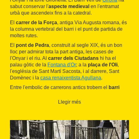
sabut conservar l'
aspecte medieval
en l'entramat
urbà que ascendeix fins a la catedral.
El
carrer de la Força
, antiga Via Augusta romana, és
la columna vertebral del barri i el punt de partida de
moltes rutes.
El
pont de Pedra
, construït al segle XIX, és un bon
lloc per admirar tota la part antiga, les cases de
l'Onyar i el riu. Al
carrer dels Ciutadans
hi ha el
palau gòtic de la
Fontana d'Or
; a la
plaça de l'Oli
,
l'església de Sant Martí Sacosta, i al darrere, Sant
Domènec i la
casa renaixentista Agullana
.
Entre l'embolic de carrerons antics trobem el
barri
jueu
o call. El Museu d'Història dels Jueus, situat al
Centre Bonastruc ça Porta
, explica com vivia la
Llegir més
població hebrea de Girona.
També val la pena visitar el
Museu d'Història de la
Ciutat
, al convent de Sant Antoni, que exposa
continguts des dels primers pobladors de la zona fins
a l'època contemporània, així com el
Museu d'Art de