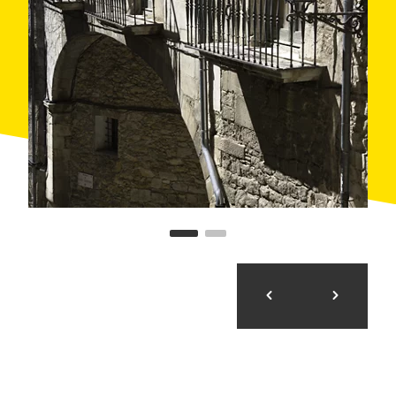
Girona
, al palau Episcopal.
A la plaça de la Catedral trobem
antics palauets
, la
gran escalinata de l'església de Santa Maria i la
Pia
Almoina
, un edifici gòtic declarat
Monument
Historicoartístic
.
La
catedral de Santa Maria
té la volta gòtica més
ampla del món i el claustre conserva peces de gran
valor històric: el
Tapís de la Creació
(segle XI) i el
Beatus de Girona
(segle XIV).
Al nucli antic també hi ha la
plaça dels Jurats
, on
podem veure els banys àrabs, el conjunt romànic més
ben conservat del país. I darrere els banys trobem el
passeig Arqueològic
, que envolta la ciutat i ens
porta fins al monestir de
Sant Pere de Galligants
, al
costat de l'església de Sant Nicolau. Tots dos edificis
formen un bell conjunt romànic, bastit al segle XIII.
Val la pena passejar sense presses pels carrers i
trobar places tan populars com la del Vi (plaça
d'Espanya) i la de les Cols (Rambla). Pel camí