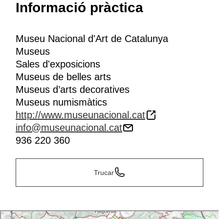
Informació pràctica
avantguardes, amb obres de Santiago Rusiñol,
Ramon Casas, Joaquim Sunyer o Antoni Gaudí.
Al mateix recinte s’integren el
Gabinet Numismàtic
Museu Nacional d'Art de Catalunya
de Catalunya
, que aplega un total de
130.000 peces
,
Museus
i la
Biblioteca General d’Història de l’Art
.
Sales d'exposicions
Museus de belles arts
Museus d’arts decoratives
Museus numismàtics
http://www.museunacional.cat
info@museunacional.cat
936 220 360
Trucar