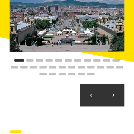
La
col·lecció de pintura Thyssen-Bornemisza
va
ser cedida a la ciutat de Barcelona el 1983. Va estar
durant dues dècades al monestir de Pedralbes, però
el 2005 va ser traslladada al MNAC. Les peces
conformen un conjunt de pintura i escultura que
abraça l'art europeu des
del gòtic fins al rococó
,
amb artistes com Fra Angelico, Tiziano, Tintoretto,
Zurbarán, Velázquez, Rubens, Tiepolo o Piazzetta.
La
col·lecció Carmen Thyssen-Bornemisza
aplega
més de
350 obres de l’art català
des de mitjan segle
XIX fins a la segona meitat del XX, amb obres de
Marià Fortuny, Ramon Casas, Anglada Camarasa,
Joaquim Mir, Joaquim Sunyer i Antoni Tàpies.
El
Museu d’Art Modern
, que estava situat al Parc de
la Ciutadella, va ser traslladat aquí el 2004 i va cedir
l’edifici que ocupava al Parlament de Catalunya. La
seva col·lecció fa un recorregut per l’
art català
des de
mitjan segle XIX fins a mitjan XX, incloent-hi els
períodes del neoclassicisme, el romanticisme, el
realisme, el modernisme, el noucentisme i les