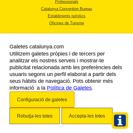
Professionals
Catalunya Convention Bureau
Establiments turístics
Oficines de Turisme
Galetes catalunya.com
Utilitzem galetes pròpies i de tercers per
analitzar els nostres serveis i mostrar-te
AVÍS LEGAL
publicitat relacionada amb les preferències dels
POLÍTICA DE PRIVACITAT
usuaris segons un perfil elaborat a partir dels
COOKIES
seus hàbits de navegació. Pots obtenir més
informació a la
Política de Galetes
ACCESSIBILITAT
.
Configuració de galetes
Copyright © 2026. Agència Catalana de Turisme. Tots els drets reservats.
Rebutja-les totes
Accepta-les totes