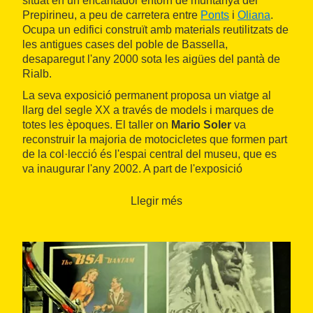
situat en un encantador entorn de muntanya del
Prepirineu, a peu de carretera entre
Ponts
i
Oliana
.
Ocupa un edifici construït amb materials reutilitzats de
les antigues cases del poble de Bassella,
desaparegut l'any 2000 sota les aigües del pantà de
Rialb.
La seva exposició permanent proposa un viatge al
llarg del segle XX a través de models i marques de
totes les èpoques. El taller on
Mario Soler
va
reconstruir la majoria de motocicletes que formen part
de la col·lecció és l'espai central del museu, que es
va inaugurar l'any 2002. A part de l'exposició
permanent "100 anys d'història de la moto", s'hi
programen mostres temporals. També s'hi poden dur a
Llegir més
terme visites guiades, activitats familiars o tallers
educatius, entre d'altres.