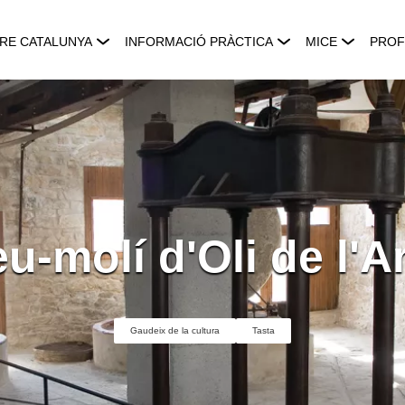
RE CATALUNYA
INFORMACIÓ PRÀCTICA
MICE
PROF
-molí d'Oli de l'A
Gaudeix de la cultura
Tasta