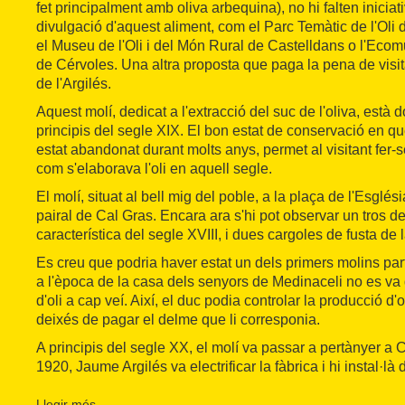
fet principalment amb oliva arbequina), no hi falten inicia
divulgació d'aquest aliment, com el Parc Temàtic de l'Oli
el Museu de l'Oli i del Món Rural de Castelldans o l'Ecom
de Cérvoles. Una altra proposta que paga la pena de visit
de l'Argilés.
Aquest molí, dedicat a l'extracció del suc de l'oliva, està
principis del segle XIX. El bon estat de conservació en qu
estat abandonat durant molts anys, permet al visitant fer-
com s'elaborava l'oli en aquell segle.
El molí, situat al bell mig del poble, a la plaça de l'Esglés
pairal de Cal Gras. Encara ara s'hi pot observar un tros d
característica del segle XVIII, i dues cargoles de fusta de
Es creu que podria haver estat un dels primers molins parti
a l'època de la casa dels senyors de Medinaceli no es va 
d'oli a cap veí. Així, el duc podia controlar la producció d'
deixés de pagar el delme que li corresponia.
A principis del segle XX, el molí va passar a pertànyer a C
1920, Jaume Argilés va electrificar la fàbrica i hi instal·l
hidràuliques. El molí va deixar de funcionar després de l
Llegir més