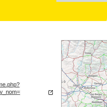
na, que surt els
ment també organitza
sme.php?
&fv_nom=