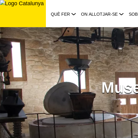
Saltar
al
QUÈ FER
ON ALLOTJAR-SE
SOB
contingut
Museu