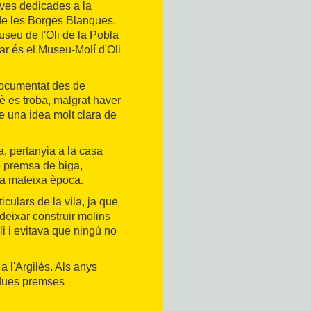
tives dedicades a la
 de les Borges Blanques,
useu de l'Oli de la Pobla
ar és el Museu-Molí d'Oli
 documentat des de
è es troba, malgrat haver
se una idea molt clara de
ia, pertanyia a la casa
e premsa de biga,
 la mateixa època.
culars de la vila, ja que
deixar construir molins
oli i evitava que ningú no
a l'Argilés. Als anys
à dues premses
a Guerra Civil Espanyola.