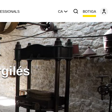
BOTIGA
ESSIONALS
CA
rgilés