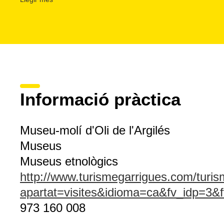
El molí es mostra en la ruta del castell dels ducs de Cardo
diumenges al matí del centre de la vila, tot i que l'Ajunta
visites en grups en horaris a convenir.
Informació pràctica
Museu-molí d'Oli de l'Argilés
Museus
Museus etnològics
http://www.turismegarrigues.com/turi
apartat=visites&idioma=ca&fv_idp=3
973 160 008