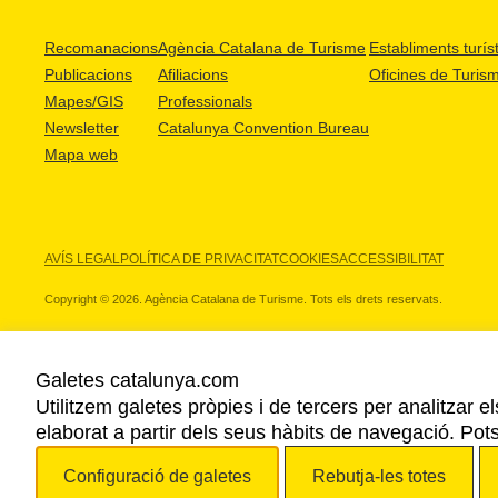
Recomanacions
Agència Catalana de Turisme
Establiments turíst
Publicacions
Afiliacions
Oficines de Turis
Mapes/GIS
Professionals
Newsletter
Catalunya Convention Bureau
Mapa web
AVÍS LEGAL
POLÍTICA DE PRIVACITAT
COOKIES
ACCESSIBILITAT
Copyright © 2026. Agència Catalana de Turisme. Tots els drets reservats.
Galetes catalunya.com
Utilitzem galetes pròpies i de tercers per analitzar e
ELS NOSTRES PARTNERS
elaborat a partir dels seus hàbits de navegació. Pot
Configuració de galetes
Rebutja-les totes