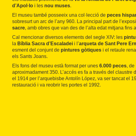
d’Apol·lo
i les
nou muses
.
El museu també posseeix una col·lecció de
peces hispa
sobresurt un arc de l’any 960. La principal part de l’expos
sacre
, amb obres que van des de l’alta edat mitjana fins 
Cal mencionar diversos elements del segle XIV: les
pintu
la
Bíblia Sacra d’Escaladei
i l’
arqueta de Sant Pere Er
esment del conjunt de
pintures gòtiques
i el retaule ren
els Sants Joans.
Els fons del museu està format per unes
6.000 peces
, de
aproximadament 350. L’accés es fa a través del claustre d
el 1914 per l’arquebisbe Antolín López, va ser tancat el 1
restauració i va reobrir les portes el 1992.