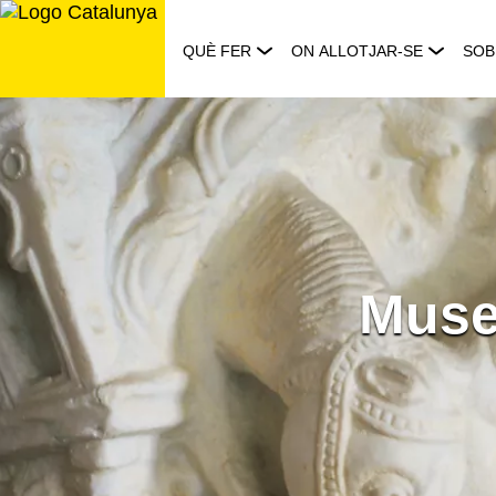
Saltar
al
QUÈ FER
ON ALLOTJAR-SE
SOB
contingut
Muse