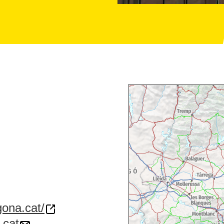
gona.cat/
.cat