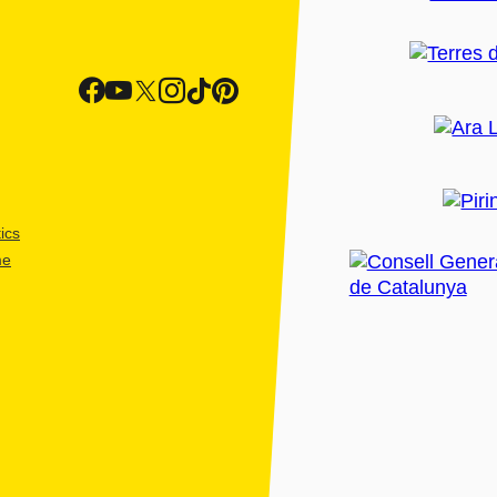
ics
me