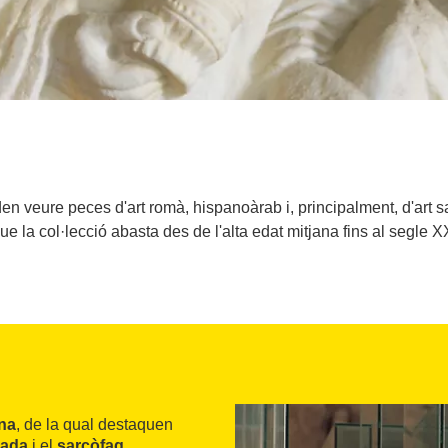
den veure peces d'art romà, hispanoàrab i, principalment, d'art sa
ue la col·lecció abasta des de l'alta edat mitjana fins al segle X
ana
, de la qual destaquen
gada
i el
sarcòfag