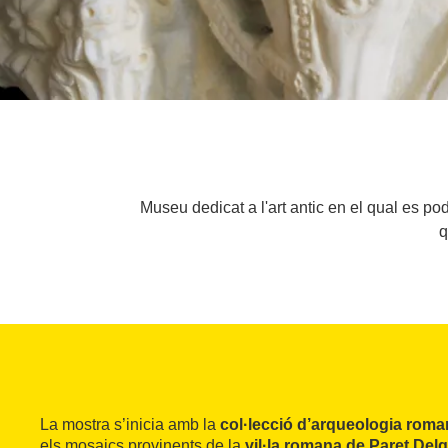
Museu dedicat a l'art antic en el qual es po
q
La mostra s’inicia amb la
col·lecció d’arqueologia rom
els mosaics provinents de la
vil·la romana de Paret Del