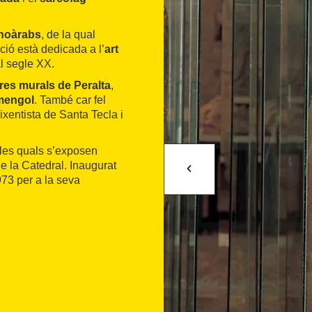
noàrabs
, de la qual
ició està dedicada a l’
art
al segle XX.
res murals de Peralta
,
mengol
. També car fel
aixentista de Santa Tecla i
 les quals s’exposen
e la Catedral. Inaugurat
973 per a la seva