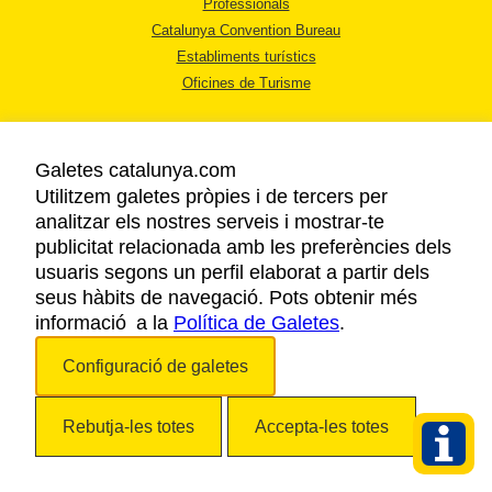
Professionals
Catalunya Convention Bureau
Establiments turístics
Oficines de Turisme
Galetes catalunya.com
Utilitzem galetes pròpies i de tercers per
analitzar els nostres serveis i mostrar-te
AVÍS LEGAL
publicitat relacionada amb les preferències dels
POLÍTICA DE PRIVACITAT
usuaris segons un perfil elaborat a partir dels
COOKIES
seus hàbits de navegació. Pots obtenir més
informació a la
Política de Galetes
ACCESSIBILITAT
.
Configuració de galetes
Copyright © 2026. Agència Catalana de Turisme. Tots els drets reservats.
Rebutja-les totes
Accepta-les totes