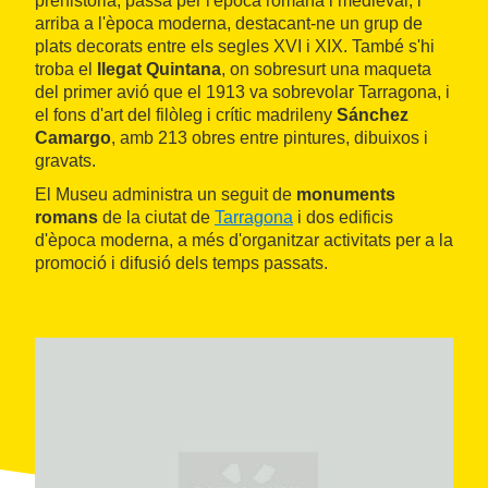
prehistòria, passa per l'època romana i medieval, i
arriba a l'època moderna, destacant-ne un grup de
plats decorats entre els segles XVI i XIX. També s'hi
troba el
llegat Quintana
, on sobresurt una maqueta
del primer avió que el 1913 va sobrevolar Tarragona, i
el fons d'art del filòleg i crític madrileny
Sánchez
Camargo
, amb 213 obres entre pintures, dibuixos i
gravats.
El Museu administra un seguit de
monuments
romans
de la ciutat de
Tarragona
i dos edificis
d'època moderna, a més d'organitzar activitats per a la
promoció i difusió dels temps passats.