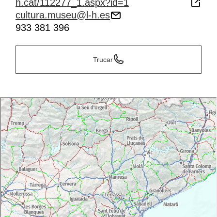
h.cat/112277_1.aspx?id=1
cultura.museu@l-h.es
933 381 396
Trucar